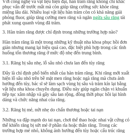
Với công nghệ và vật liệu hiện đại, hàn trám răng không chỉ khắc
phục vấn đề trước mắt mà còn giúp tăng cường sức khỏe răng
miệng lâu dài. Nhiều loại vật liệu hàn trám còn có khả năng giải
phóng fluor, giúp tăng cường men răng và ngăn
ngừa sâu răng
tái
phát xung quanh vùng đã trám.
3. Hàn trám răng được chỉ định trong những trường hợp nào?
Hàn trám răng là một trong những kỹ thuật nha khoa phục hồi đơn
giản nhưng mang lại hiệu quả cao, đặc biệt phù hợp trong các tình
huống tổn thương răng ở mức độ nhẹ đến trung bình.
3.1. Răng bị sâu nhẹ, lỗ sâu nhỏ chưa lan đến tủy răng
Đây là chỉ định phổ biến nhất của hàn trám răng. Khi răng mới xuất
hiện lỗ sâu nhỏ trên bề mặt men răng hoặc ngà răng mà chưa ảnh
hưởng đến tủy, bác sĩ sẽ làm sạch vùng bị sâu và trám kín lại bằng
vật liệu nha khoa chuyên dụng. Điều này giúp ngăn chặn vi khuẩn
tiếp tục xâm nhập và gây sâu lan rộng, đồng thời phục hồi lại hình
dáng và chức năng nhai của răng.
3.2. Răng bị mẻ, nứt nhẹ do chấn thương hoặc tai nạn
Những va đập mạnh do tai nạn, chơi thể thao hoặc nhai vật cứng có
thể khiến răng bị sứt mẻ ở phần rìa hoặc thân răng. Trong các
trường hợp mẻ nhỏ, không ảnh hưởng đến tủy hoặc cấu trúc răng