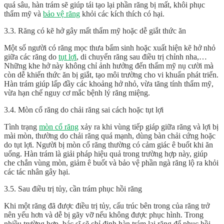
quá sâu, hàn trám sẽ giúp tái tạo lại phần răng bị mất, khôi phục
thẩm mỹ và
bảo vệ răng
khỏi các kích thích có hại.
3.3. Răng có kẽ hở gây mất thẩm mỹ hoặc dễ giắt thức ăn
Một số người có răng mọc thưa bẩm sinh hoặc xuất hiện kẽ hở nhỏ
giữa các răng do
tụt lợi
, di chuyển răng sau điều trị chỉnh nha,…
Những khe hở này không chỉ ảnh hưởng đến thẩm mỹ nụ cười mà
còn dễ khiến thức ăn bị giắt, tạo môi trường cho vi khuẩn phát triển.
Hàn trám giúp lấp đầy các khoảng hở nhỏ, vừa tăng tính thẩm mỹ,
vừa hạn chế nguy cơ mắc bệnh lý răng miệng.
3.4. Mòn cổ răng do chải răng sai cách hoặc tụt lợi
Tình trạng
mòn cổ răng
xảy ra khi vùng tiếp giáp giữa răng và lợi bị
mài mòn, thường do chải răng quá mạnh, dùng bàn chải cứng hoặc
do tụt lợi. Người bị mòn cổ răng thường có cảm giác ê buốt khi ăn
uống. Hàn trám là giải pháp hiệu quả trong trường hợp này, giúp
che chắn vùng mòn, giảm ê buốt và bảo vệ phần ngà răng lộ ra khỏi
các tác nhân gây hại.
3.5. Sau điều trị tủy, cần trám phục hồi răng
Khi một răng đã được điều trị tủy, cấu trúc bên trong của răng trở
nên yếu hơn và dễ bị gãy vỡ nếu không được phục hình. Trong
nhiều trường hợp, bác sĩ sẽ chỉ định hàn trám lại răng để phục hồi