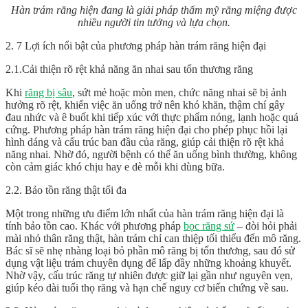
Hàn trám răng hiện đang là giải pháp thẩm mỹ răng miệng được
nhiều người tin tưởng và lựa chọn.
2. 7 Lợi ích nổi bật của phương pháp hàn trám răng hiện đại
2.1.Cải thiện rõ rệt khả năng ăn nhai sau tổn thương răng
Khi
răng bị sâu
, sứt mẻ hoặc mòn men, chức năng nhai sẽ bị ảnh
hưởng rõ rệt, khiến việc ăn uống trở nên khó khăn, thậm chí gây
đau nhức và ê buốt khi tiếp xúc với thực phẩm nóng, lạnh hoặc quá
cứng. Phương pháp hàn trám răng hiện đại cho phép phục hồi lại
hình dáng và cấu trúc ban đầu của răng, giúp cải thiện rõ rệt khả
năng nhai. Nhờ đó, người bệnh có thể ăn uống bình thường, không
còn cảm giác khó chịu hay e dè mỗi khi dùng bữa.
2.2. Bảo tồn răng thật tối đa
Một trong những ưu điểm lớn nhất của hàn trám răng hiện đại là
tính bảo tồn cao. Khác với phương pháp
bọc răng sứ
– đòi hỏi phải
mài nhỏ thân răng thật, hàn trám chỉ can thiệp tối thiểu đến mô răng.
Bác sĩ sẽ nhẹ nhàng loại bỏ phần mô răng bị tổn thương, sau đó sử
dụng vật liệu trám chuyên dụng để lấp đầy những khoảng khuyết.
Nhờ vậy, cấu trúc răng tự nhiên được giữ lại gần như nguyên vẹn,
giúp kéo dài tuổi thọ răng và hạn chế nguy cơ biến chứng về sau.