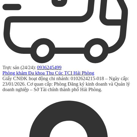
Trực sản (24/24):
0936245499
Phòng khám Đa khoa Thu Cúc TCI Hải Phòng
Giấy CNĐK hoạt động chi nhánh: 0102624215-018 – Ngày cấp:
23/01/2026. Cơ quan cấp: Phòng Đăng ký kinh doanh và Quản lý
doanh nghiệp – Sở Tài chính thành phố Hải Phòng.