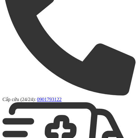
Cấp cứu (24/24):
0901793122