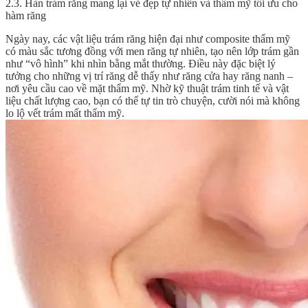
2.3. Hàn trám răng mang lại vẻ đẹp tự nhiên và thẩm mỹ tối ưu cho
hàm răng
Ngày nay, các vật liệu trám răng hiện đại như composite thẩm mỹ
có màu sắc tương đồng với men răng tự nhiên, tạo nên lớp trám gần
như “vô hình” khi nhìn bằng mắt thường. Điều này đặc biệt lý
tưởng cho những vị trí răng dễ thấy như răng cửa hay răng nanh –
nơi yêu cầu cao về mặt thẩm mỹ. Nhờ kỹ thuật trám tinh tế và vật
liệu chất lượng cao, bạn có thể tự tin trò chuyện, cười nói mà không
lo lộ vết trám mất thẩm mỹ.