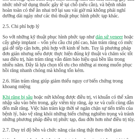
nhức nhờ sử dụng thuốc gây tê tại chỗ (nếu cần), và bệnh nhân
hoàn toàn có thể ăn nhai trở lại sau vài giờ mà không phải nghỉ
dưỡng dài ngày như các thủ thuật phục hình phức tạp khác.
2.5. Chi phí hợp lý
So với những kỹ thuật phục hình phức tạp như
dán sứ veneer
hoặc
cấy ghép implant – vốn yêu cầu chi phí cao, hàn trám răng có mức
giá dễ tiếp cận hơn, phù hợp với kinh tế hơn. Tuy là phương pháp
đơn giản nhưng nếu được thực hiện đúng kỹ thuật và chăm sóc tốt
sau điều trị, hàn trám răng vẫn đảm bảo hiệu quả bền lâu trong
nhiều năm. Đây là lựa chọn tối ưu cho những ai mong muốn phục
hồi răng nhanh chóng mà không tốn kém.
2.6. Hàn trám răng giúp giảm thiểu nguy cơ biến chứng trong
khoang miệng
Khi răng bị sâu
hoặc nứt không được điều trị, vi khuẩn có thể xâm
nhập sâu vào bên trong, gây viêm tủy răng, áp xe và cuối cùng dẫn
đến mất răng. Việc hàn trám kịp thời sẽ ngăn chặn sự tiến triển của
bệnh lý, bảo vệ răng khỏi những biến chứng nghiêm trọng và tránh
những phương pháp điều trị phức tạp, đau đớn hơn như điều trị tủy.
2.7. Duy trì độ bền và chức năng của răng thật theo thời gian