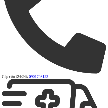
Cấp cứu (24/24):
0901793122