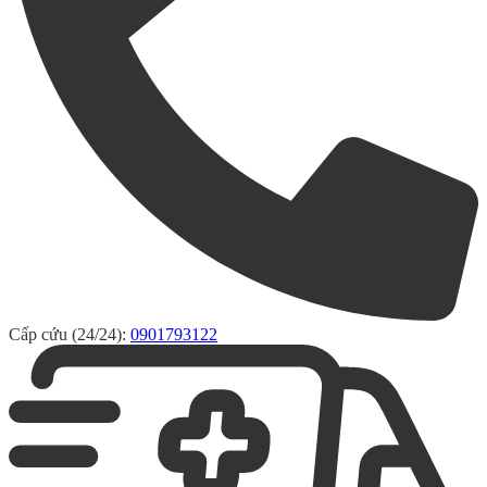
Cấp cứu (24/24):
0901793122