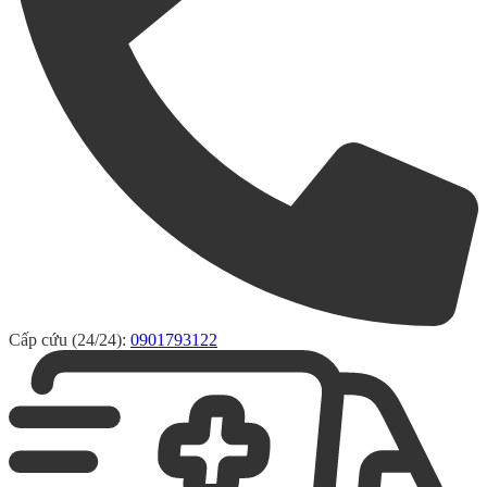
Cấp cứu (24/24):
0901793122