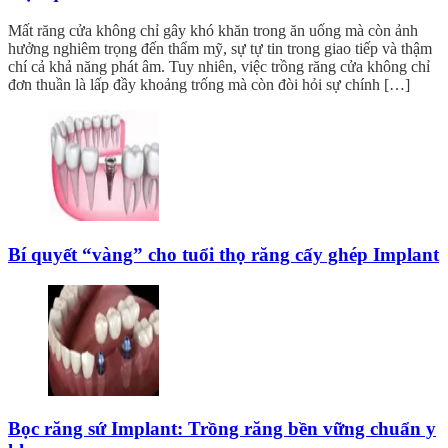
Mất răng cửa không chỉ gây khó khăn trong ăn uống mà còn ảnh
hưởng nghiêm trọng đến thẩm mỹ, sự tự tin trong giao tiếp và thậm
chí cả khả năng phát âm. Tuy nhiên, việc trồng răng cửa không chỉ
đơn thuần là lấp đầy khoảng trống mà còn đòi hỏi sự chính […]
Bí quyết “vàng” cho tuổi thọ răng cấy ghép Implant
Bọc răng sứ Implant: Trồng răng bền vững chuẩn y