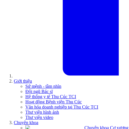
Giới thiệu
Sứ mệnh - tầm nhìn
Đội ngũ Bác sĩ
Hệ thống y tế Thu Cúc TCI
Hoạt động Bệnh viện Thu Cúc
Văn hóa doanh nghiệp tại Thu Cúc TCI
Thư viện hình ảnh
Thư viện video
Chuyên khoa
Chuyên khoa Cơ xương