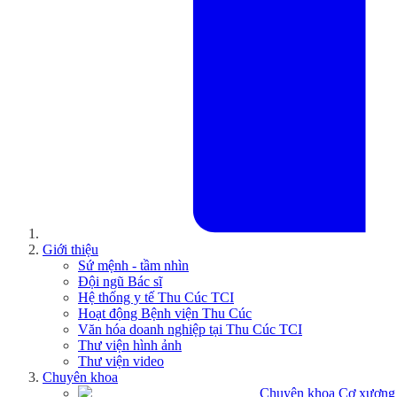
Giới thiệu
Sứ mệnh - tầm nhìn
Đội ngũ Bác sĩ
Hệ thống y tế Thu Cúc TCI
Hoạt động Bệnh viện Thu Cúc
Văn hóa doanh nghiệp tại Thu Cúc TCI
Thư viện hình ảnh
Thư viện video
Chuyên khoa
Chuyên khoa Cơ xương