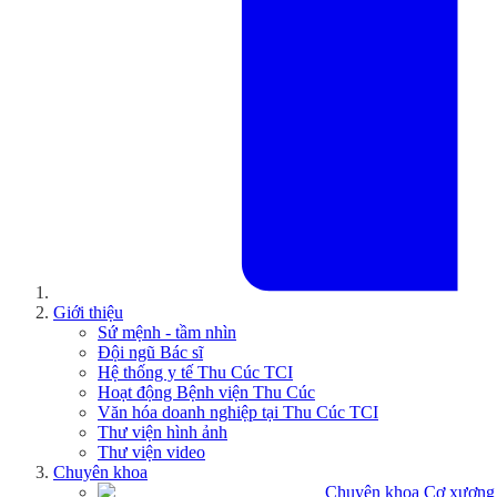
Giới thiệu
Sứ mệnh - tầm nhìn
Đội ngũ Bác sĩ
Hệ thống y tế Thu Cúc TCI
Hoạt động Bệnh viện Thu Cúc
Văn hóa doanh nghiệp tại Thu Cúc TCI
Thư viện hình ảnh
Thư viện video
Chuyên khoa
Chuyên khoa Cơ xương