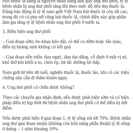
Hút thuốc lá đang là nguyên nhân hàng đầu gây ung thư phổi, tỷ lệ
bệnh nhân bị ung thư phổi tăng lên theo mức độ tiêu thụ thuốc lá.
Đáng báo động là tỷ lệ nam giới Việt Nam hút thuốc lá còn rất cao,
trong đó có cả phụ nữ cũng hút thuốc lá, chính điều này góp phần
làm gia tăng tỷ lệ bệnh nhân ung thư phổi ở nước ta.
3. Biểu hiện ung thư phổi
– Giai đoạn sớm: ho khan kéo dài, có thể co đờm hoặc lẫn máu,
điều trị kháng sinh không có kết quả
– Giai đoạn tiến triển: đau ngực, đau dai dẳng, cố định ở một vị trí,
khó thở khi khối u to, chèn ép, bít tắc đường hô hấp.
Nam giới từ trên 40 tuổi, nghiện thuốc lá, thuốc lào, khi có các triệu
chứng này cần đi thăm khám ngay.
4. Ung thư phổi có chữa được không?
Theo các chuyên gia nhận định, nếu được phát hiện sớm và có biện
pháp điều trị kịp thời thì bệnh nhân ung thư phổi có thể điều trị dứt
điểm.
Nếu được phát hiện ở giai đoạn 1, tỷ lệ sống sót tới 70%. Bệnh nhân
ung thư giai đoạn muộn (không còn khả năng phẫu thuật) tỷ lệ sống
6 tháng – 1 năm khoảng 10%.