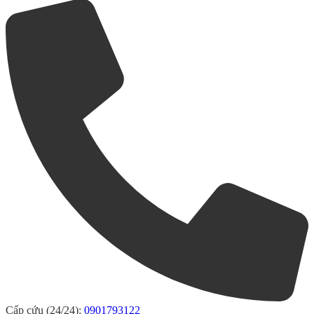
Cấp cứu (24/24):
0901793122