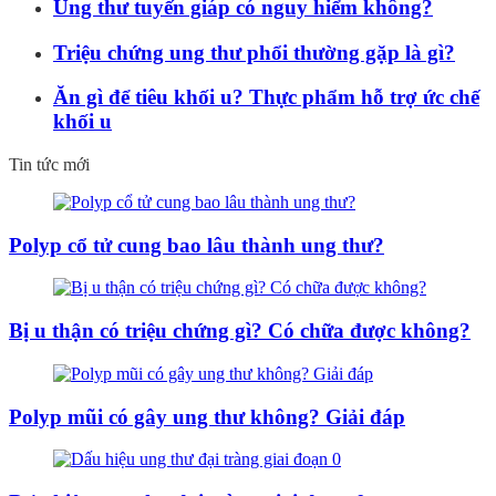
Ung thư tuyến giáp có nguy hiểm không?
Triệu chứng ung thư phổi thường gặp là gì?
Ăn gì để tiêu khối u? Thực phẩm hỗ trợ ức chế
khối u
Tin tức mới
Polyp cổ tử cung bao lâu thành ung thư?
Bị u thận có triệu chứng gì? Có chữa được không?
Polyp mũi có gây ung thư không? Giải đáp