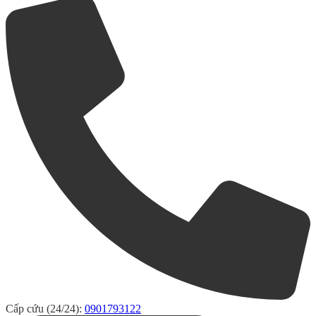
Cấp cứu (24/24):
0901793122