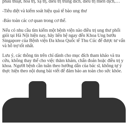
phẫu thuật, hóa trị, xạ trị, điều trị trúng đích, điều trị miễn dịch,…
-Tiêu diệt và kiểm soát hiệu quả tế bào ung thư
-Bảo toàn các cơ quan trong cơ thể.
Nếu có nhu cầu tìm kiếm một
bệnh viện nào điều trị ung thư phổi
giỏi tại Hà Nội hiện nay, hãy liên hệ ngay đến Khoa Ung bướu
Singapore của Bệnh viện Đa khoa Quốc tế Thu Cúc để được tư vấn
và hỗ trợ tốt nhất.
Lưu ý, các thông tin trên chỉ dành cho mục đích tham khảo và tra
cứu, không thay thế cho việc thăm khám, chẩn đoán hoặc điều trị y
khoa. Người bệnh cần tuân theo hướng dẫn của bác sĩ, không tự ý
thực hiện theo nội dung bài viết để đảm bảo an toàn cho sức khỏe.