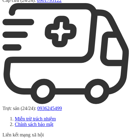
Cấp cứu (24/24):
0901793122
Trực sản (24/24):
0936245499
Miễn trừ trách nhiệm
Chính sách bảo mật
Liên kết mạng xã hội