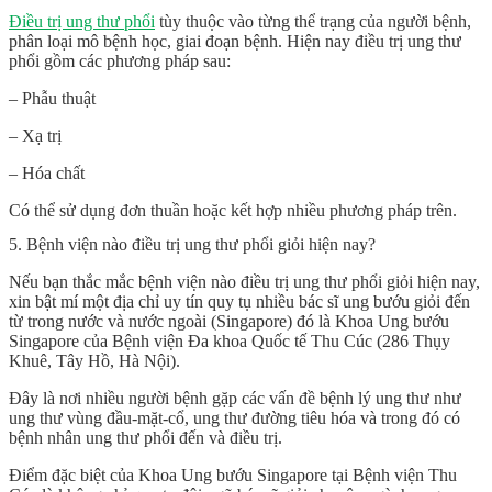
Điều trị ung thư phổi
tùy thuộc vào từng thể trạng của người bệnh,
phân loại mô bệnh học, giai đoạn bệnh. Hiện nay điều trị ung thư
phổi gồm các phương pháp sau:
– Phẫu thuật
– Xạ trị
– Hóa chất
Có thể sử dụng đơn thuần hoặc kết hợp nhiều phương pháp trên.
5. Bệnh viện nào điều trị ung thư phổi giỏi hiện nay?
Nếu bạn thắc mắc
bệnh viện nào điều trị ung thư phổi
giỏi hiện nay,
xin bật mí một địa chỉ uy tín quy tụ nhiều bác sĩ ung bướu giỏi đến
từ trong nước và nước ngoài (Singapore) đó là Khoa Ung bướu
Singapore của Bệnh viện Đa khoa Quốc tế Thu Cúc (286 Thụy
Khuê, Tây Hồ, Hà Nội).
Đây là nơi nhiều người bệnh gặp các vấn đề bệnh lý ung thư như
ung thư vùng đầu-mặt-cổ, ung thư đường tiêu hóa và trong đó có
bệnh nhân ung thư phổi đến và điều trị.
Điểm đặc biệt của Khoa Ung bướu Singapore tại Bệnh viện Thu