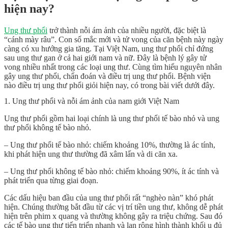
hiện nay?
Ung thư phổi
trở thành nỗi ám ảnh của nhiều người, đặc biệt là
“cánh mày râu”. Con số mắc mới và tử vong của căn bệnh này ngày
càng có xu hướng gia tăng. Tại Việt Nam, ung thư phổi chỉ đứng
sau ung thư gan ở cả hai giới nam và nữ. Đây là bệnh lý gây tử
vong nhiều nhất trong các loại ung thư. Cùng tìm hiểu nguyên nhân
gây ung thư phổi, chẩn đoán và điều trị ung thư phổi.
Bệnh viện
nào điều trị ung thư phổi
giỏi hiện nay, có trong bài viết dưới đây.
1. Ung thư phổi và nỗi ám ảnh của nam giới Việt Nam
Ung thư phổi gồm hai loại chính là ung thư phổi tế bào nhỏ và ung
thư phổi không tế bào nhỏ.
– Ung thư phổi tế bào nhỏ: chiếm khoảng 10%, thường là ác tính,
khi phát hiện ung thư thường đã xâm lấn và di căn xa.
– Ung thư phổi không tế bào nhỏ: chiếm khoảng 90%, ít ác tính và
phát triển qua từng giai đoạn.
Các dấu hiệu ban đầu của ung thư phổi rất “nghèo nàn” khó phát
hiện. Chúng thường bắt đầu từ các vị trí tiền ung thư, không dễ phát
hiện trên phim x quang và thường không gây ra triệu chứng. Sau đó
các tế bào ung thư tiến triển nhanh và lan rộng hình thành khối u đủ