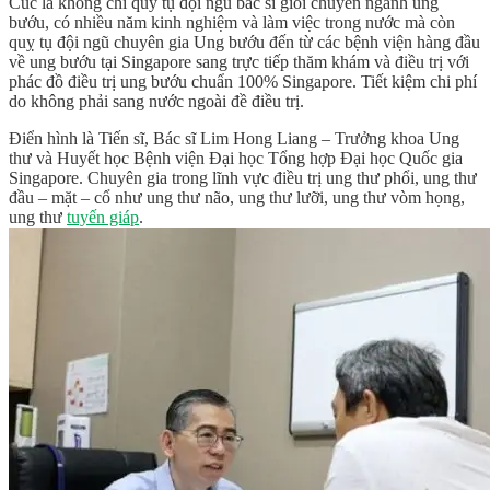
Cúc là không chỉ quy tụ đội ngũ bác sĩ giỏi chuyên ngành ung
bướu, có nhiều năm kinh nghiệm và làm việc trong nước mà còn
quỵ tụ đội ngũ chuyên gia Ung bướu đến từ các bệnh viện hàng đầu
về ung bướu tại Singapore sang trực tiếp thăm khám và điều trị với
phác đồ điều trị ung bướu chuẩn 100% Singapore. Tiết kiệm chi phí
do không phải sang nước ngoài đề điều trị.
Điển hình là Tiến sĩ, Bác sĩ Lim Hong Liang – Trưởng khoa Ung
thư và Huyết học Bệnh viện Đại học Tổng hợp Đại học Quốc gia
Singapore. Chuyên gia trong lĩnh vực điều trị ung thư phổi, ung thư
đầu – mặt – cổ như ung thư não, ung thư lưỡi, ung thư vòm họng,
ung thư
tuyến giáp
.