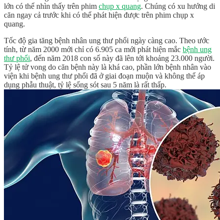
lớn có thể nhìn thấy trên phim
chụp x quang
. Chúng có xu hướng di
căn ngay cả trước khi có thể phát hiện được trên phim chụp x
quang.
Tốc độ gia tăng bệnh nhân ung thư phổi ngày càng cao. Theo ước
tính, từ năm 2000 mới chỉ có 6.905 ca mới phát hiện mắc
bệnh ung
thư phổi
, đến năm 2018 con số này đã lên tới khoảng 23.000 người.
Tỷ lệ tử vong do căn bệnh này là khá cao, phần lớn bệnh nhân vào
viện khi bệnh ung thư phổi đã ở giai đoạn muộn và không thể áp
dụng phẫu thuật, tỷ lệ sống sót sau 5 năm là rất thấp.