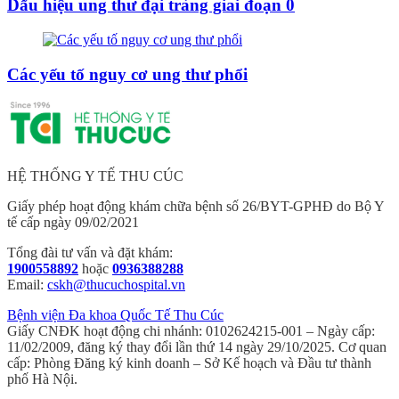
Dấu hiệu ung thư đại tràng giai đoạn 0
Các yếu tố nguy cơ ung thư phổi
HỆ THỐNG Y TẾ THU CÚC
Giấy phép hoạt động khám chữa bệnh số 26/BYT-GPHĐ do Bộ Y
tế cấp ngày 09/02/2021
Tổng đài tư vấn và đặt khám:
1900558892
hoặc
0936388288
Email:
cskh@thucuchospital.vn
Bệnh viện Đa khoa Quốc Tế Thu Cúc
Giấy CNĐK hoạt động chi nhánh: 0102624215-001 – Ngày cấp:
11/02/2009, đăng ký thay đổi lần thứ 14 ngày 29/10/2025. Cơ quan
cấp: Phòng Đăng ký kinh doanh – Sở Kế hoạch và Đầu tư thành
phố Hà Nội.