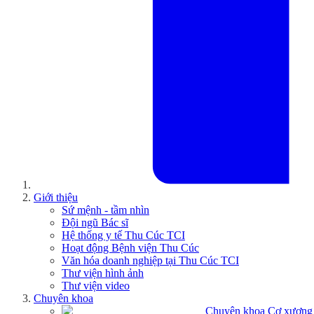
Giới thiệu
Sứ mệnh - tầm nhìn
Đội ngũ Bác sĩ
Hệ thống y tế Thu Cúc TCI
Hoạt động Bệnh viện Thu Cúc
Văn hóa doanh nghiệp tại Thu Cúc TCI
Thư viện hình ảnh
Thư viện video
Chuyên khoa
Chuyên khoa Cơ xương