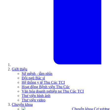
Giới thiệu
Sứ mệnh - tầm nhìn
Đội ngũ Bác sĩ
Hệ thống y tế Thu Cúc TCI
Hoạt động Bệnh viện Thu Cúc
Văn hóa doanh nghiệp tại Thu Cúc TCI
Thư viện hình ảnh
Thư viện video
Chuyên khoa
Chuyên khoa Cơ xương