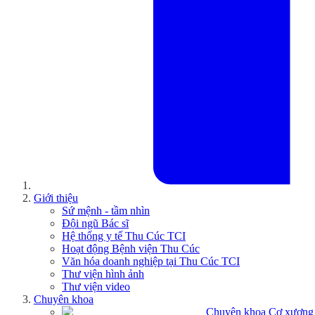
Giới thiệu
Sứ mệnh - tầm nhìn
Đội ngũ Bác sĩ
Hệ thống y tế Thu Cúc TCI
Hoạt động Bệnh viện Thu Cúc
Văn hóa doanh nghiệp tại Thu Cúc TCI
Thư viện hình ảnh
Thư viện video
Chuyên khoa
Chuyên khoa Cơ xương