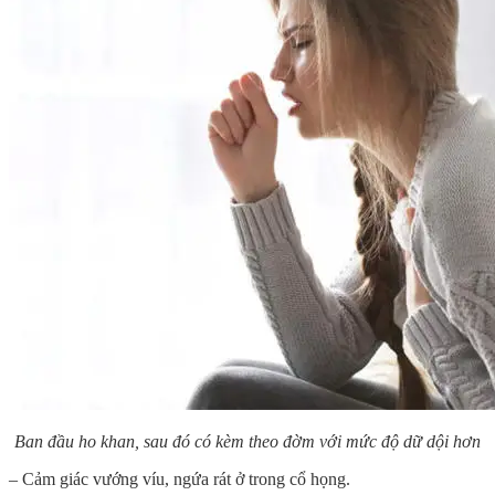
Ban đầu ho khan, sau đó có kèm theo đờm với mức độ dữ dội hơn
– Cảm giác vướng víu, ngứa rát ở trong cổ họng.