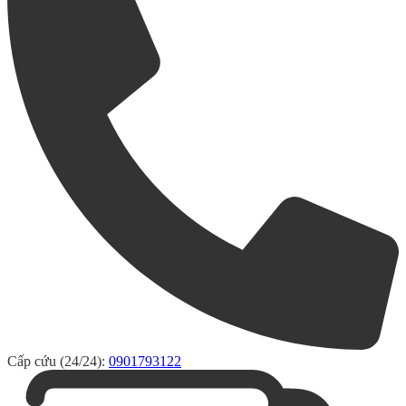
Cấp cứu (24/24):
0901793122