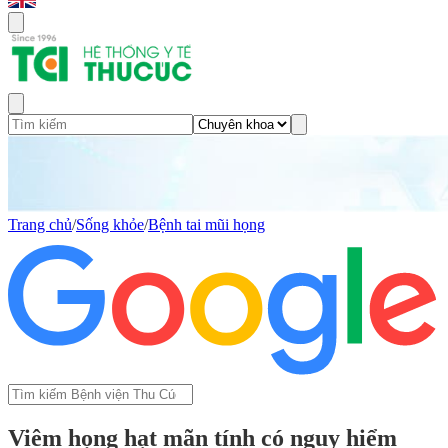
Trang chủ
/
Sống khỏe
/
Bệnh tai mũi họng
Viêm họng hạt mãn tính có nguy hiểm