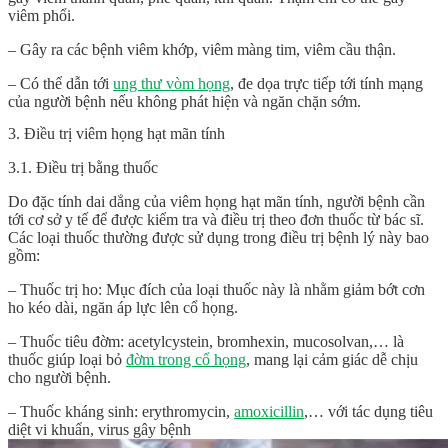
viêm phổi.
– Gây ra các bệnh viêm khớp, viêm màng tim, viêm cầu thận.
– Có thể dẫn tới
ung thư vòm họng
, đe dọa trực tiếp tới tính mạng
của người bệnh nếu không phát hiện và ngăn chặn sớm.
3. Điều trị viêm họng hạt mãn tính
3.1. Điều trị bằng thuốc
Do đặc tính dai dẳng của viêm họng hạt mãn tính, người bệnh cần
tới cơ sở y tế để được kiểm tra và điều trị theo đơn thuốc từ bác sĩ.
Các loại thuốc thường được sử dụng trong điều trị bệnh lý này bao
gồm:
– Thuốc trị ho: Mục đích của loại thuốc này là nhằm giảm bớt cơn
ho kéo dài, ngăn áp lực lên cổ họng.
– Thuốc tiêu đờm: acetylcystein, bromhexin, mucosolvan,… là
thuốc giúp loại bỏ
đờm trong cổ họng
, mang lại cảm giác dễ chịu
cho người bệnh.
– Thuốc kháng sinh: erythromycin,
amoxicillin
,… với tác dụng tiêu
diệt vi khuẩn, virus gây bệnh