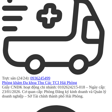
Trực sản (24/24):
0936245499
Phòng khám Đa khoa Thu Cúc TCI Hải Phòng
Giấy CNĐK hoạt động chi nhánh: 0102624215-018 – Ngày cấp:
23/01/2026. Cơ quan cấp: Phòng Đăng ký kinh doanh và Quản lý
doanh nghiệp – Sở Tài chính thành phố Hải Phòng.