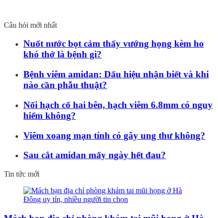
Câu hỏi mới nhất
Nuốt nước bọt cảm thấy vướng họng kèm ho
khó thở là bệnh gì?
Bệnh viêm amidan: Dấu hiệu nhận biết và khi
nào cần phẫu thuật?
Nổi hạch cổ hai bên, hạch viêm 6.8mm có nguy
hiểm không?
Viêm xoang mạn tính có gây ung thư không?
Sau cắt amidan mấy ngày hết đau?
Tin tức mới