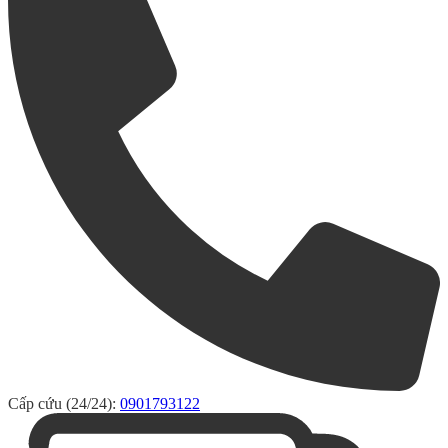
Cấp cứu (24/24):
0901793122