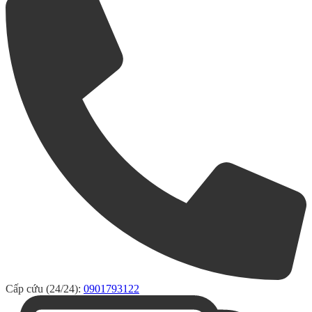
Cấp cứu (24/24):
0901793122