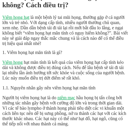
không? Cách điều trị?
Viêm họng hạt
là một bệnh lý tai mũi họng, thường gặp ở cả người
lớn và trẻ nhỏ. Với dạng cấp tính, nhiều người thường chủ quan,
xem nhẹ. Dần dần bệnh tái đi tái lại rồi mới bắt đầu lo lắng, e ngại
không biết “
viêm họng hạt mãn tính có nguy hiểm không
?”. Bài viết
này sẽ giải đáp ngay thắc mắc chung và là cách nào để có thể điều
trị hiệu quả nhất nhé!
1. Viêm họng hạt mãn tính là gì?
Viêm họng
hạt mãn tính là kết quả của viêm họng hạt cấp tính kéo
dài và không được điều trị đúng cách. Nếu để lâu bệnh sẽ tái đi tái
lại nhiều lần ảnh hưởng tới sức khỏe và cuộc sống của người bệnh.
Lúc này muốn điều trị dứt điểm sẽ rất khó.
1.1. Nguyên nhân gây nên viêm họng hạt mãn tính
Người bị viêm họng hạt là do
niêm mạc
hầu họng bị tấn công bởi
những tác nhân gây bệnh với cường độ lớn và trong thời gian dài.
Vì các tế bào lympho ở thành họng phải tiêu diệt các vi khuẩn một
cách liên tục nên dễ bị sưng phồng, nở ra thành các hạt với các kích
thước khác nhau. Các hạt này có thể như hạt đỗ, hạt ngô, cũng có
thể tiếp nối với nhau thành cả mảng.