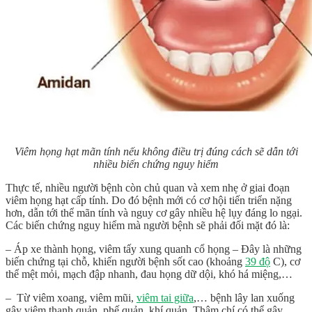
Viêm họng hạt mãn tính nếu không điều trị đúng cách sẽ dẫn tới
nhiều biến chứng nguy hiểm
Thực tế, nhiều người bệnh còn chủ quan và xem nhẹ ở giai đoạn
viêm họng hạt cấp tính. Do đó bệnh mới có cơ hội tiến triển nặng
hơn, dẫn tới thể mãn tính và nguy cơ gây nhiều hệ lụy đáng lo ngại.
Các biến chứng nguy hiểm mà người bệnh sẽ phải đối mặt đó là:
– Áp xe thành họng, viêm tấy xung quanh cổ họng – Đây là những
biến chứng tại chỗ, khiến người bệnh sốt cao (khoảng
39 độ
C), cơ
thể mệt mỏi, mạch đập nhanh, đau họng dữ dội, khó há miệng,…
– Từ viêm xoang, viêm mũi,
viêm tai giữa
,… bệnh lây lan xuống
gây viêm thanh quản, phế quản, khí quản. Thậm chí có thể gây