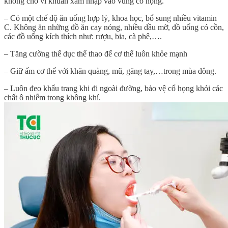
không cho vi khuẩn xâm nhập vào vùng cổ họng.
– Có một chế độ ăn uống hợp lý, khoa học, bổ sung nhiều vitamin
C. Không ăn những đồ ăn cay nóng, nhiều dầu mỡ, đồ uống có cồn,
các đồ uống kích thích như: rượu, bia, cà phê,….
– Tăng cường thể dục thể thao để cơ thể luôn khỏe mạnh
– Giữ ấm cơ thể với khăn quàng, mũ, găng tay,…trong mùa đông.
– Luôn đeo khẩu trang khi đi ngoài đường, bảo vệ cổ họng khỏi các
chất ô nhiễm trong không khí.