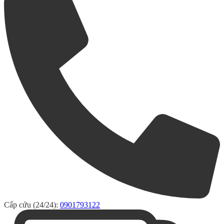
Cấp cứu (24/24):
0901793122