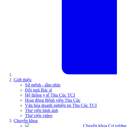
Giới thiệu
Sứ mệnh - tầm nhìn
Đội ngũ Bác sĩ
Hệ thống y tế Thu Cúc TCI
Hoạt động Bệnh viện Thu Cúc
Văn hóa doanh nghiệp tại Thu Cúc TCI
Thư viện hình ảnh
Thư viện video
Chuyên khoa
Chuyên khoa Cơ xương