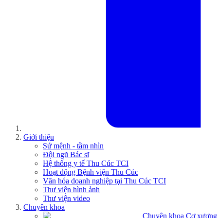
Giới thiệu
Sứ mệnh - tầm nhìn
Đội ngũ Bác sĩ
Hệ thống y tế Thu Cúc TCI
Hoạt động Bệnh viện Thu Cúc
Văn hóa doanh nghiệp tại Thu Cúc TCI
Thư viện hình ảnh
Thư viện video
Chuyên khoa
Chuyên khoa Cơ xương