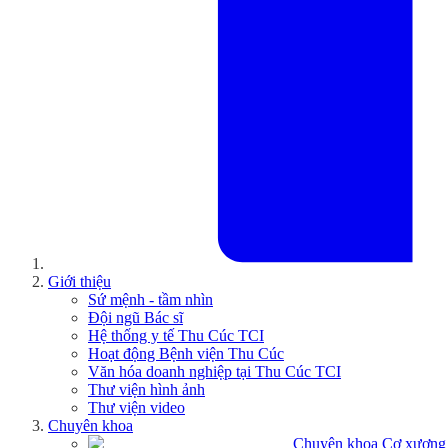
Giới thiệu
Sứ mệnh - tầm nhìn
Đội ngũ Bác sĩ
Hệ thống y tế Thu Cúc TCI
Hoạt động Bệnh viện Thu Cúc
Văn hóa doanh nghiệp tại Thu Cúc TCI
Thư viện hình ảnh
Thư viện video
Chuyên khoa
Chuyên khoa Cơ xương