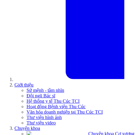
Giới thiệu
Sứ mệnh - tầm nhìn
Đội ngũ Bác sĩ
Hệ thống y tế Thu Cúc TCI
Hoạt động Bệnh viện Thu Cúc
Văn hóa doanh nghiệp tại Thu Cúc TCI
Thư viện hình ảnh
Thư viện video
Chuyên khoa
Chuyên khoa Cơ xương