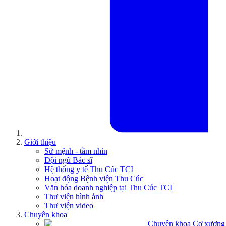
Giới thiệu
Sứ mệnh - tầm nhìn
Đội ngũ Bác sĩ
Hệ thống y tế Thu Cúc TCI
Hoạt động Bệnh viện Thu Cúc
Văn hóa doanh nghiệp tại Thu Cúc TCI
Thư viện hình ảnh
Thư viện video
Chuyên khoa
Chuyên khoa Cơ xương