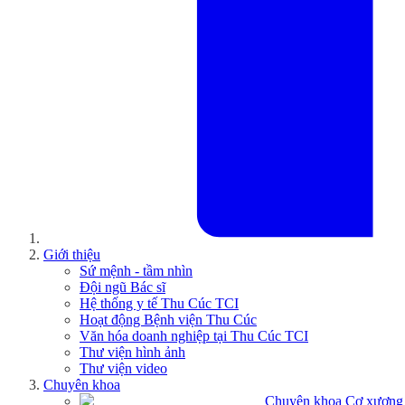
Giới thiệu
Sứ mệnh - tầm nhìn
Đội ngũ Bác sĩ
Hệ thống y tế Thu Cúc TCI
Hoạt động Bệnh viện Thu Cúc
Văn hóa doanh nghiệp tại Thu Cúc TCI
Thư viện hình ảnh
Thư viện video
Chuyên khoa
Chuyên khoa Cơ xương