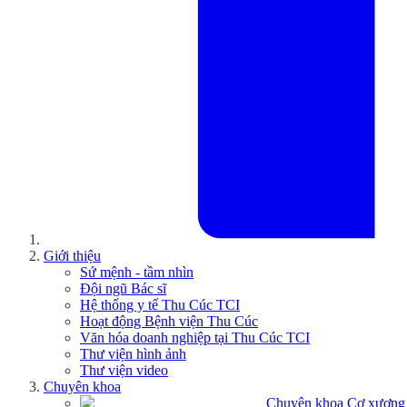
Giới thiệu
Sứ mệnh - tầm nhìn
Đội ngũ Bác sĩ
Hệ thống y tế Thu Cúc TCI
Hoạt động Bệnh viện Thu Cúc
Văn hóa doanh nghiệp tại Thu Cúc TCI
Thư viện hình ảnh
Thư viện video
Chuyên khoa
Chuyên khoa Cơ xương