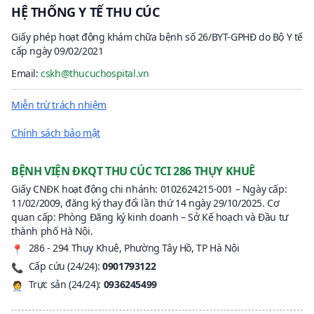
HỆ THỐNG Y TẾ THU CÚC
Giấy phép hoạt động khám chữa bệnh số 26/BYT-GPHĐ do Bộ Y tế
cấp ngày 09/02/2021
Email:
cskh@thucuchospital.vn
Miễn trừ trách nhiệm
Chính sách bảo mật
BỆNH VIỆN ĐKQT THU CÚC TCI 286 THỤY KHUÊ
Giấy CNĐK hoạt động chi nhánh: 0102624215-001 – Ngày cấp:
11/02/2009, đăng ký thay đổi lần thứ 14 ngày 29/10/2025. Cơ
quan cấp: Phòng Đăng ký kinh doanh – Sở Kế hoạch và Đầu tư
thành phố Hà Nội.
286 - 294 Thụy Khuê, Phường Tây Hồ, TP Hà Nội
📍
Cấp cứu (24/24):
0901793122
📞
Trực sản (24/24):
0936245499
🧑‍⚕️