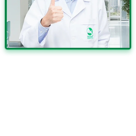
TS.BS ZEE YING KIAT
Chuyên gia Y tế Ung thư tại Viện Ung thư,
Đại học Quốc gia Singapore.
Chuyên điều trị các bệnh ung thư đường tiêu hóa như:
dạ dày, thực quản, đại tràng, trực tràng, hậu môn, gan,
tụy, mật...