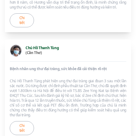
hơn 8 năm, cô Hương vẫn duy trì thể trạng ổn định, là minh chứng rằng
ung thư vú có thể được kiểm soát nếu điều trị đúng hướng và kiên trì.
Chi
tiết
Chú Hồ Thanh Tùng
(Cần Thơ)
Bệnh nhân ung thư đại tràng, sức khỏe đã cải thiện rõ rệt
Chú Hồ Thanh Tùng phát hiện ung thư đại tràng giai đoạn 3 sau một lần
sặc nước. Dù từng được chỉ định phẫu thuật tại Cần Thơ, chú đã quyết định
vượt 1.800km ra Hà Nội để điều trị với TS.BS Zee Ying Kiat tại Bệnh viện
ĐKQT Thu Cúc. Sau khi đánh giá kỹ hồ sơ, bác sĩ Zee chỉ định chú thực hiện
hóa trị. Trải qua 12 lần truyền thuốc, sức khỏe chú Tùng cải thiện rõ rệt, các
chỉ số cơ thể và kết quả PET đều ổn định. Trường hợp của chú là minh
chứng cho thấy điều trị đúng hướng có thể giúp kiểm soát hiệu quả ung
thư đại tràng.
Chi
tiết