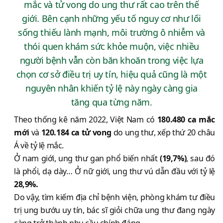
mắc và tử vong do ung thư rất cao trên thế
giới. Bên cạnh những yếu tố nguy cơ như lối
sống thiếu lành mạnh, môi trường ô nhiễm và
thói quen khám sức khỏe muộn, việc nhiều
người bệnh vẫn còn băn khoăn trong việc lựa
chọn cơ sở điều trị uy tín, hiệu quả cũng là một
nguyên nhân khiến tỷ lệ này ngày càng gia
tăng qua từng năm.
Theo thống kê năm 2022, Việt Nam có
180.480 ca mắc
mới
và
120.184 ca tử vong
do ung thư, xếp thứ 20 châu
Á về tỷ lệ mắc.
Ở nam giới, ung thư gan phổ biến nhất
(19,7%)
, sau đó
là phổi, dạ dày… Ở nữ giới, ung thư vú dẫn đầu với tỷ lệ
28,9%.
Do vậy, tìm kiếm địa chỉ bệnh viện, phòng khám tư điều
trị ung bướu uy tín, bác sĩ giỏi chữa ung thư đang ngày