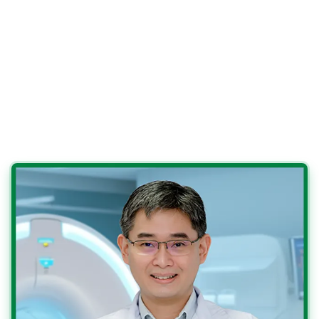
Tốt nghiệp cử nhân y khoa kép, Đại học London (Anh).
Bằng y khoa: MBBS (London), MRCP (United Kingdom),
FAMS (Medical Oncology).
Bác sĩ Zee là một thành viên của Hiệp hội Ung thư học
Lâm sàng Mỹ và thành viên sáng lập của Hiệp hội Các
bệnh Gan-Tụy-Túi Mật Singapore.
Nhờ sự tận tâm cho nghiên cứu và chăm sóc bệnh
nhân, bác sĩ đã nhận được nhiều giải thưởng cao quý.