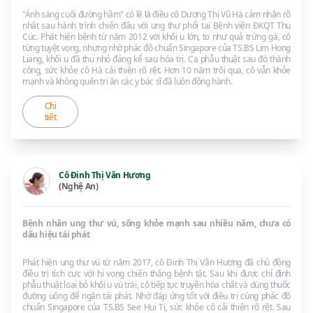
"Ánh sáng cuối đường hầm" có lẽ là điều cô Dương Thị Vũ Hà cảm nhận rõ
nhất sau hành trình chiến đấu với ung thư phổi tại Bệnh viện ĐKQT Thu
Cúc. Phát hiện bệnh từ năm 2012 với khối u lớn, to như quả trứng gà, cô
từng tuyệt vọng, nhưng nhờ phác đồ chuẩn Singapore của TS.BS Lim Hong
Liang, khối u đã thu nhỏ đáng kể sau hóa trị. Ca phẫu thuật sau đó thành
công, sức khỏe cô Hà cải thiện rõ rệt. Hơn 10 năm trôi qua, cô vẫn khỏe
mạnh và không quên tri ân các y bác sĩ đã luôn đồng hành.
Chi
tiết
Cô Đinh Thị Vân Hương
(Nghệ An)
Bệnh nhân ung thư vú, sống khỏe mạnh sau nhiều năm, chưa có
dấu hiệu tái phát
Phát hiện ung thư vú từ năm 2017, cô Đinh Thị Vân Hương đã chủ động
điều trị tích cực với hi vọng chiến thắng bệnh tật. Sau khi được chỉ định
phẫu thuật loại bỏ khối u vú trái, cô tiếp tục truyền hóa chất và dùng thuốc
đường uống để ngăn tái phát. Nhờ đáp ứng tốt với điều trị cùng phác đồ
chuẩn Singapore của TS.BS See Hui Ti, sức khỏe cô cải thiện rõ rệt. Sau