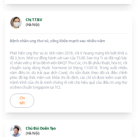
Chị T.T.B.V
(Hà Nội)
Bệnh nhân ung thư vú, sống khỏe mạnh sau nhiều năm
Phát hiện ung thư vú ác tính năm 2018, chị V hoang mang khi biết khối u
đã 3,5cm. Nhờ sự đồng hành sát sao của TS.BS See Hui Ti và đội ngũ bác
sĩ, nhân viên y tế tại Bệnh viện ĐKQT Thu Cúc, chị đã phẫu thuật, hóa trị, rồi
chuyển sang dùng thuốc hormone từ tháng 11/2018. Trong suốt nhiều
năm điều trị, dù trải qua dịch Covid, chị vẫn được theo dõi và điều chỉnh
phác đồ kịp thời. Hiện sức khỏe chị ổn định, các chỉ số được kiểm soát tốt.
Hành trình của chị là minh chứng rõ nét cho hiệu quả của điều trị ung thư
vú theo chuẩn Singapore tại TCI.
Chi
tiết
Chú Bùi Doãn Tạo
(Hà Nội)