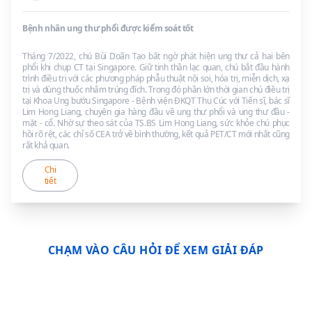
Bệnh nhân ung thư phổi được kiểm soát tốt
Tháng 7/2022, chú Bùi Doãn Tạo bất ngờ phát hiện ung thư cả hai bên
phổi khi chụp CT tại Singapore. Giữ tinh thần lạc quan, chú bắt đầu hành
trình điều trị với các phương pháp phẫu thuật nội soi, hóa trị, miễn dịch, xạ
trị và dùng thuốc nhắm trúng đích. Trong đó phần lớn thời gian chú điều trị
tại Khoa Ung bướu Singapore - Bệnh viện ĐKQT Thu Cúc với Tiến sĩ, bác sĩ
Lim Hong Liang, chuyên gia hàng đầu về ung thư phổi và ung thư đầu -
mặt - cổ. Nhờ sự theo sát của TS.BS Lim Hong Liang, sức khỏe chú phục
hồi rõ rệt, các chỉ số CEA trở về bình thường, kết quả PET/CT mới nhất cũng
rất khả quan.
Chi
tiết
CHẠM VÀO CÂU HỎI ĐỂ XEM GIẢI ĐÁP
CÁC CÂU HỎI THƯỜNG GẶP
VỀ KHÁM VÀ ĐIỀU TRỊ UNG