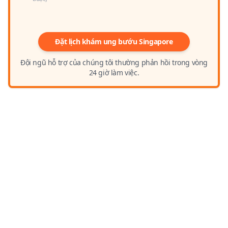
Đặt lịch khám ung bướu Singapore
Đội ngũ hỗ trợ của chúng tôi thường phản hồi trong vòng
24 giờ làm việc.
TẠI SAO NÊN CHỌN BỆNH
VIỆN ĐKQT THU CÚC ĐỂ ĐIỀU
TRỊ UNG THƯ?
Với những ưu điểm vượt trội về bác sĩ, phác đồ
điều trị và sự đầu tư mạnh mẽ về trang thiết bị
cùng quy trình làm việc chuyên nghiệp, Khoa Ung