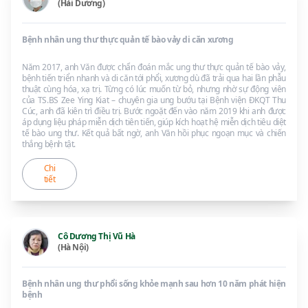
(Hải Dương)
Bệnh nhân ung thư thực quản tế bào vảy di căn xương
Năm 2017, anh Văn được chẩn đoán mắc ung thư thực quản tế bào vảy,
bệnh tiến triển nhanh và di căn tới phổi, xương dù đã trải qua hai lần phẫu
thuật cùng hóa, xạ trị. Từng có lúc muốn từ bỏ, nhưng nhờ sự động viên
của TS.BS Zee Ying Kiat – chuyên gia ung bướu tại Bệnh viện ĐKQT Thu
Cúc, anh đã kiên trì điều trị. Bước ngoặt đến vào năm 2019 khi anh được
áp dụng liệu pháp miễn dịch tiên tiến, giúp kích hoạt hệ miễn dịch tiêu diệt
tế bào ung thư. Kết quả bất ngờ, anh Văn hồi phục ngoạn mục và chiến
thắng bệnh tật.
Chi
tiết
Cô Dương Thị Vũ Hà
(Hà Nội)
Bệnh nhân ung thư phổi sống khỏe mạnh sau hơn 10 năm phát hiện
bệnh