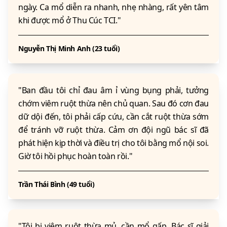
ngày. Ca mổ diễn ra nhanh, nhẹ nhàng, rất yên tâm
khi được mổ ở Thu Cúc TCI."
Nguyễn Thị Minh Anh (23 tuổi)
"Ban đầu tôi chỉ đau âm ỉ vùng bụng phải, tưởng
chớm viêm ruột thừa nên chủ quan. Sau đó cơn đau
dữ dội đến, tôi phải cấp cứu, cần cắt ruột thừa sớm
để tránh vỡ ruột thừa. Cảm ơn đội ngũ bác sĩ đã
phát hiện kịp thời và điều trị cho tôi bằng mổ nội soi.
Giờ tôi hồi phục hoàn toàn rồi."
Trần Thái Bình (49 tuổi)
"Tôi bị viêm ruột thừa mủ, cần mổ gấp. Bác sĩ giải