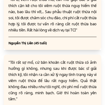
thích cặn kẽ cho tôi viêm ruột thừa nguy hiểm thế
nào, bao lâu thì vỡ,.. Sau phẫu thuật ruột thừa nội
soi, tôi được chăm sóc chu đáo, chi phí cắt ruột thừa
hợp lý, tôi được tư vấn rõ ràng cắt ruột thừa bao
nhiêu tiền. Rất hài lòng về dịch vụ tại TCI"
Nguyễn Thị Liên (45 tuổi)
"Tôi rất sợ mổ, cứ băn khoăn cắt ruột thừa có ảnh
hưởng gì không, nhưng sau khi được bác sĩ giải
thích kỹ, tôi nhận ra cần xử lý ngay tình trạng này vì
viêm ruột thừa để lâu rất nguy hiểm. Quả thật
không đau nhiều như tôi nghĩ, chi phí mổ ruột thừa
cũng rõ ràng, minh bạch. Giờ thì hoàn toàn yên
tâm."