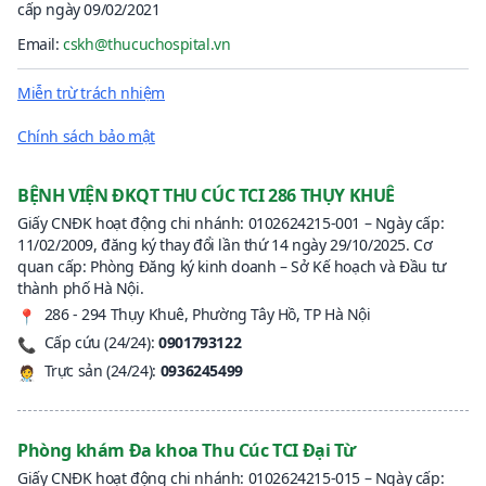
cấp ngày 09/02/2021
Email:
cskh@thucuchospital.vn
Miễn trừ trách nhiệm
Chính sách bảo mật
BỆNH VIỆN ĐKQT THU CÚC TCI 286 THỤY KHUÊ
Giấy CNĐK hoạt động chi nhánh: 0102624215-001 – Ngày cấp:
11/02/2009, đăng ký thay đổi lần thứ 14 ngày 29/10/2025. Cơ
quan cấp: Phòng Đăng ký kinh doanh – Sở Kế hoạch và Đầu tư
thành phố Hà Nội.
286 - 294 Thụy Khuê, Phường Tây Hồ, TP Hà Nội
📍
Cấp cứu (24/24):
0901793122
📞
Trực sản (24/24):
0936245499
🧑‍⚕️
Phòng khám Đa khoa Thu Cúc TCI Đại Từ
Giấy CNĐK hoạt động chi nhánh: 0102624215-015 – Ngày cấp: