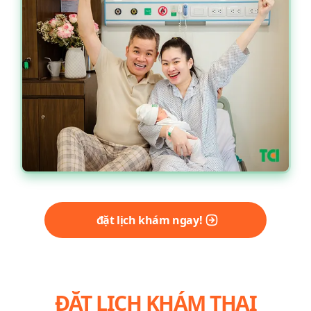
đặt lịch khám ngay!
ĐẶT LỊCH KHÁM THAI