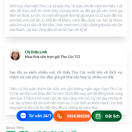
Mình lựa chọn viện Thu Cúc từ tuần thai 16 tuần, khi đó mình tìm hiểu 1 số
viện để chọn sinh thì mình thấy chương trình ưu đãi giá gói nên mình gọi
điện xin được tư vấn. Và mình đã quyết định ký gói khám từ 22 tuần đến lúc
sinh bé( sinh mổ lần 2). Mỗi lần đi khám, mình đều được các bác sỹ khám,
siêu âm và tư vấn rất tận tâm. 26w- mình test có tiểu đường thai kỳ nên lần
nào khám, các bác cũng dặn dò và hỏi han rất kỹ về
Chị Diệu Linh
Mua thai sản trọn gói Thu Cúc TCI
Sau khi so sánh nhiều nơi, tôi thấy Thu Cúc vượt trội về dịch vụ,
chăm sóc sản phụ chu đáo, giá gói thai sản hợp lý, nhiều ưu đãi.
"Nếu có hồi xuân thêm lần nữa, em vẫn không ngần ngại chọn Thu Cúc
TCI là nơi đón con chào đời! Từ năm 2020 đến nay, em đã đồng hành cùng
viện qua 3 hành trình vượt cạn, bé nào cũng sinh mổ, tuy hơi dày nhưng dc
các bác sĩ theo dõi tận tình nên trộm vía 3 con bình an khỏe mạnh. Em thật
lòng biết ơn khi mỗi lần đến đây đều là những kỷ niệm đẹp
Tư vấn 24/7
0936388288
Đặt lịch