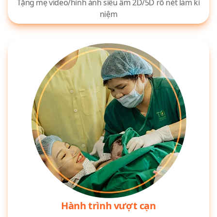
Tặng mẹ video/hình ảnh siêu âm 2D/5D rõ nét làm kỉ
niệm
Hành trình vượt cạn