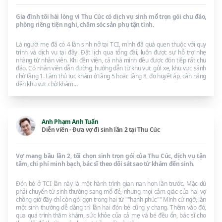
Gia đình tôi hài lòng vì Thu Cúc có dịch vụ sinh mổ trọn gói chu đáo,
phòng riêng tiện nghi, chăm sóc sản phụ tận tình.
Là người mẹ đã có 4 lần sinh nở tại TCI, mình đã quá quen thuộc với quy
trình và dịch vụ tại đây. Đặt lịch qua tổng đài, luôn được sự hỗ trợ nhẹ
nhàng từ nhân viên. Khi đến viện, cả nhà mình đều được đón tiếp rất chu
đáo. Có nhân viên dẫn đường, hướng dẫn từ khu vực gửi xe, khu vực sảnh
chờ tầng 1. Làm thủ tục khám ở tầng 5 hoặc tầng 8, đo huyết áp, cân nặng
đến khu vực chờ khám…
Anh Phạm Anh Tuấn
Diễn viên - Đưa vợ đi sinh lần 2 tại Thu Cúc
Vợ mang bầu lần 2, tôi chọn sinh trọn gói của Thu Cúc, dịch vụ tận
tâm, chi phí minh bạch, bác sĩ theo dõi sát sao từ khám đến sinh.
Đón bé ở TCI lần này là một hành trình gian nan hơn lần trước. Mặc dù
phải chuyển từ sinh thường sang mổ đẻ, nhưng mọi cảm giác của hai vợ
chồng giờ đây chỉ còn gói gọn trong hai từ ""hạnh phúc"" Mình cứ ngỡ, lần
một sinh thường dễ dàng thì lần hai đón bé cũng y chang. Thêm vào đó,
qua quá trình thăm khám, sức khỏe của cả mẹ và bé đều ổn, bác sĩ cho