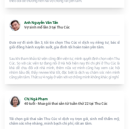
theo dõi đẻ thường nên hai vợ chồng rất yên tâm.
Anh Nguyễn Văn Tấn
Vợ sinh mổ lần 3 tại Thu Cúc
Đưa vợ đi sinh lần 3, tôi tin chọn Thu Cúc vì dịch vụ riêng tư, bác sĩ
giỏi đồng hành xuyên suốt, gia đình tôi hoàn toàn yên tâm.
Sau khi tham khảo từ viện công đến viện tư, mình quyết định chọn viện Thu
Cúc. So với các viện tư đang nổi ở Hà Nội hiện nay thì chi phí ở Thu Cúc là
khá dễ chịu đối với nhà mình, thêm nữa vợ mình cũng hay xem các hội
nhóm bầu đẻ, thấy review khá tốt, đặc biệt là dịch vụ chăm sóc nên mình
cũng yên tâm. Thật sự 4 ngày ở viện với vợ chồng mình không khác gì nghỉ
Chị Ngà Phạm
40 tuổi - Mua gói thai sản từ tuần thứ 22 tại Thu Cúc
Tôi chọn gói thai sản Thu Cúc vì dịch vụ trọn gói, sinh mổ thẩm mỹ,
chăm sóc nhẹ nhàng, minh bạch chi phí, rất an tâm.