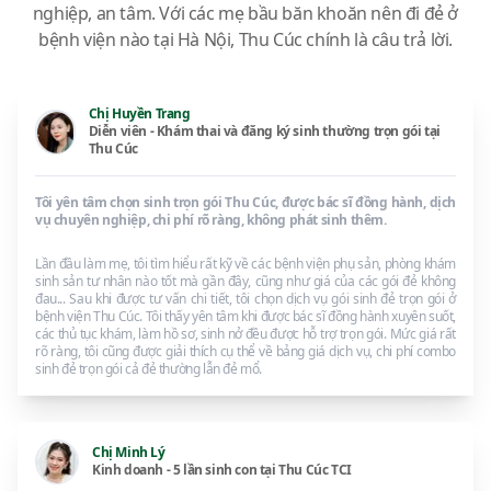
nghiệp, an tâm. Với các mẹ bầu băn khoăn nên đi đẻ ở
bệnh viện nào tại Hà Nội, Thu Cúc chính là câu trả lời.
Chị Huyền Trang
Diễn viên - Khám thai và đăng ký sinh thường trọn gói tại
Thu Cúc
Tôi yên tâm chọn sinh trọn gói Thu Cúc, được bác sĩ đồng hành, dịch
vụ chuyên nghiệp, chi phí rõ ràng, không phát sinh thêm.
Lần đầu làm mẹ, tôi tìm hiểu rất kỹ về các bệnh viện phụ sản, phòng khám
sinh sản tư nhân nào tốt mà gần đây, cũng như giá của các gói đẻ không
đau... Sau khi được tư vấn chi tiết, tôi chọn dịch vụ gói sinh đẻ trọn gói ở
bệnh viện Thu Cúc. Tôi thấy yên tâm khi được bác sĩ đồng hành xuyên suốt,
các thủ tục khám, làm hồ sơ, sinh nở đều được hỗ trợ trọn gói. Mức giá rất
rõ ràng, tôi cũng được giải thích cụ thể về bảng giá dịch vụ, chi phí combo
sinh đẻ trọn gói cả đẻ thường lẫn đẻ mổ.
Chị Minh Lý
Kinh doanh - 5 lần sinh con tại Thu Cúc TCI