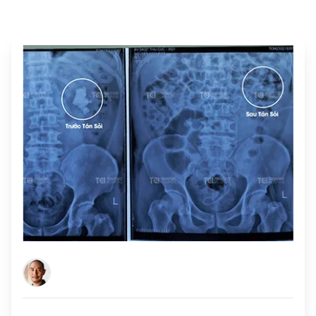
Chú Nguyễn Hữu Bảo
(51 tuổi, Bắc Ninh)
Bệnh nhân hậu tai biến sạch sỏi san hô 38x50x20mm sau 2 lần tán sỏi qua