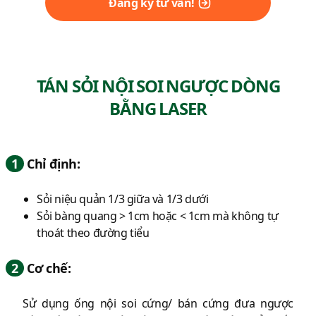
Đăng ký tư vấn!
TÁN SỎI NỘI SOI NGƯỢC DÒNG
BẰNG LASER
1
Chỉ định:
Sỏi niệu quản 1/3 giữa và 1/3 dưới
Sỏi bàng quang > 1cm hoặc < 1cm mà không tự
thoát theo đường tiểu
2
Cơ chế:
Sử dụng ống nội soi cứng/ bán cứng đưa ngược