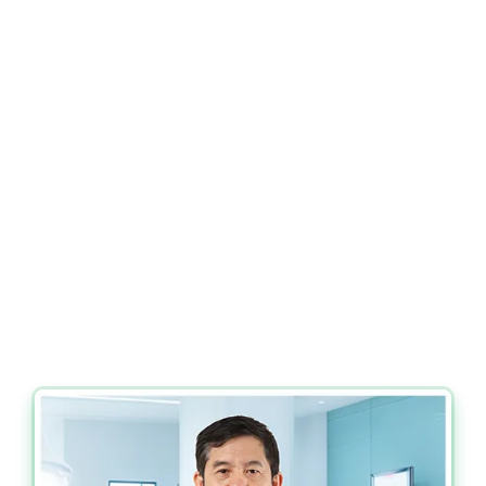
Phó chủ tịch Hội Thận tiết niệu miền Bắc
Nguyên Trưởng khoa Ngoại Tiết niệu BVĐK Xanh Pôn
Bác sĩ được mệnh danh là "bàn tay vàng" trong điều trị
sỏi thận, sỏi tiết niệu với kinh nghiệm dày dặn
Ưu tiên điều trị bằng giải pháp hạn chế tối đa xâm lấn,
bảo vệ chức năng thận toàn diện.
Thành công loại bỏ sỏi tiết niệu cho hàng nghìn bệnh
nhân trên khắp các tỉnh thành.