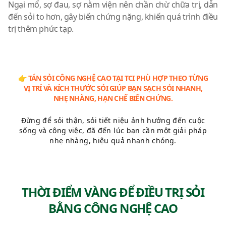
Ngại mổ, sợ đau, sợ nằm viện nên chần chừ chữa trị, dẫn
đến sỏi to hơn, gây biến chứng nặng, khiến quá trình điều
trị thêm phức tạp.
👉 TÁN SỎI CÔNG NGHỆ CAO TẠI TCI PHÙ HỢP THEO TỪNG
VỊ TRÍ VÀ KÍCH THƯỚC SỎI GIÚP BẠN SẠCH SỎI NHANH,
NHẸ NHÀNG, HẠN CHẾ BIẾN CHỨNG.
Đừng để sỏi thận, sỏi tiết niệu ảnh hưởng đến cuộc
sống và công việc, đã đến lúc bạn cần một giải pháp
nhẹ nhàng, hiệu quả nhanh chóng.
THỜI ĐIỂM VÀNG ĐỂ ĐIỀU TRỊ SỎI
BẰNG CÔNG NGHỆ CAO