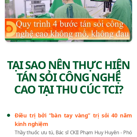
TẠI SAO NÊN THỰC HIỆN
TÁN SỎI CÔNG NGHỆ
CAO TẠI THU CÚC TCI?
Điều trị bởi “bàn tay vàng” trị sỏi 40 năm
kinh nghiệm
Thầy thuốc ưu tú, Bác sĩ CKII Phạm Huy Huyên - Phó