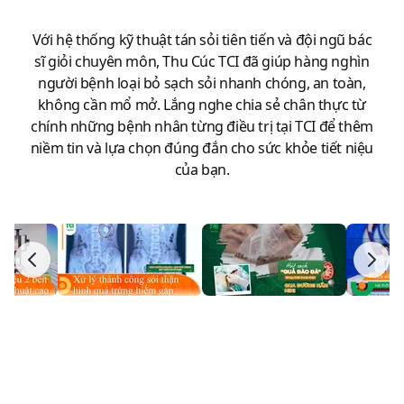
Với hệ thống kỹ thuật tán sỏi tiên tiến và đội ngũ bác
sĩ giỏi chuyên môn, Thu Cúc TCI đã giúp hàng nghìn
người bệnh loại bỏ sạch sỏi nhanh chóng, an toàn,
không cần mổ mở. Lắng nghe chia sẻ chân thực từ
chính những bệnh nhân từng điều trị tại TCI để thêm
niềm tin và lựa chọn đúng đắn cho sức khỏe tiết niệu
của bạn.
HIỆU QUẢ SAU ĐIỀU TRỊ SỎI
TIẾT NIỆU TẠI TCI