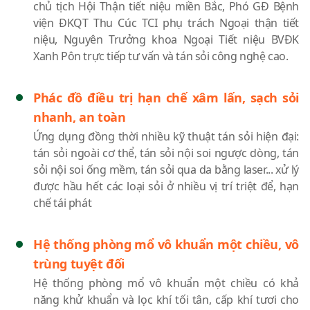
chủ tịch Hội Thận tiết niệu miền Bắc, Phó GĐ Bệnh
viện ĐKQT Thu Cúc TCI phụ trách Ngoại thận tiết
niệu, Nguyên Trưởng khoa Ngoại Tiết niệu BVĐK
Xanh Pôn trực tiếp tư vấn và tán sỏi công nghệ cao.
Phác đồ điều trị hạn chế xâm lấn, sạch sỏi
nhanh, an toàn
Ứng dụng đồng thời nhiều kỹ thuật tán sỏi hiện đại:
tán sỏi ngoài cơ thể, tán sỏi nội soi ngược dòng, tán
sỏi nội soi ống mềm, tán sỏi qua da bằng laser... xử lý
được hầu hết các loại sỏi ở nhiều vị trí triệt để, hạn
chế tái phát
Hệ thống phòng mổ vô khuẩn một chiều, vô
trùng tuyệt đối
Hệ thống phòng mổ vô khuẩn một chiều có khả
năng khử khuẩn và lọc khí tối tân, cấp khí tươi cho