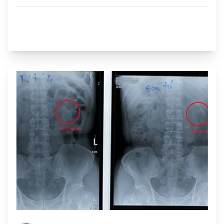
Sỏi niệu quản trái 1/3 giữa kích thước 6mm sạch nhanh sau 30 phút tán sỏi
nội soi ngược dòng bằng laser.