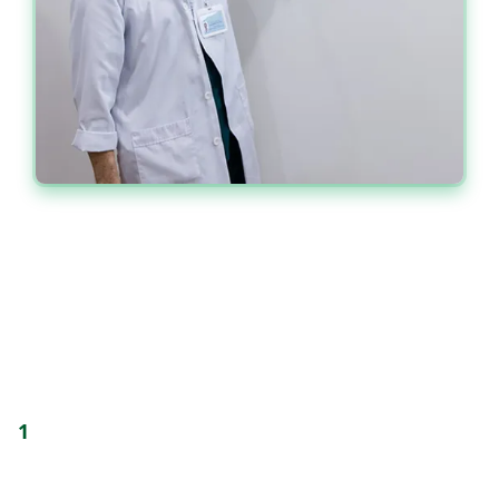
TÁN SỎI NGOÀI CƠ THỂ BẰNG
SÓNG ĐIỆN TỪ
1
Chỉ định:
Sỏi thận < 1.5cm