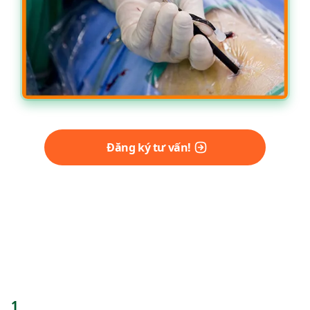
Đăng ký tư vấn!
TÁN SỎI NỘI SOI ỐNG MỀM BẰNG
LASER
1
Chỉ định: