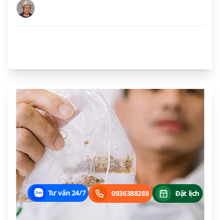
Chú Bùi Công Chính
(60 tuổi, Hà Nội)
Sỏi thận 12mm biến mất không dấu vết nhanh chóng sau 1 lần tán sỏi
thận ngoài cơ thể ESWL khoảng 30 phút.
Tư vấn 24/7
0936388288
Đặt lịch