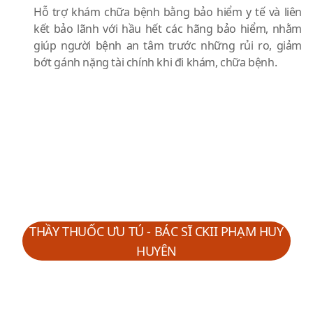
Hỗ trợ khám chữa bệnh bằng bảo hiểm y tế và liên
kết bảo lãnh với hầu hết các hãng bảo hiểm, nhằm
giúp người bệnh an tâm trước những rủi ro, giảm
bớt gánh nặng tài chính khi đi khám, chữa bệnh.
CHUYÊN GIA 40 NĂM KINH
NGHIỆM TRỰC TIẾP TƯ VẤN & TÁN
SỎI CÔNG NGHỆ CAO
THẦY THUỐC ƯU TÚ - BÁC SĨ CKII PHẠM HUY
HUYÊN
Phó GĐ Bệnh viện ĐKQT Thu Cúc TCI phụ trách Ngoại
thận tiết niệu