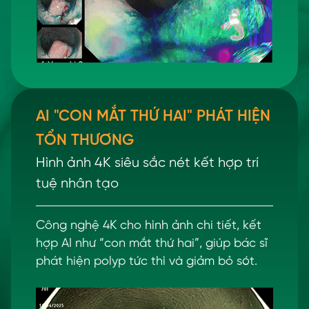
AI "CON MẮT THỨ HAI" PHÁT HIỆN
TỔN THƯƠNG
Hình ảnh 4K siêu sắc nét kết hợp trí
tuệ nhân tạo
Công nghệ 4K cho hình ảnh chi tiết, kết
hợp AI như “con mắt thứ hai”, giúp bác sĩ
phát hiện polyp tức thì và giảm bỏ sót.