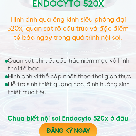
ENDOCYTO 520X
Hình ảnh qua ống kính siêu phóng đại
520x, quan sát rõ cấu trúc và đặc điểm
tế bào ngay trong quá trình nội soi.
Quan sát chi tiết cấu trúc niêm mạc và hình
thái tế bào.
Hình ảnh vi thể cập nhật theo thời gian thực
Hỗ trợ sinh thiết quang học, định hướng sinh
thiết mục tiêu.
Chưa biết nội soi Endocyto 520x ở đâu
ĐĂNG KÝ NGAY