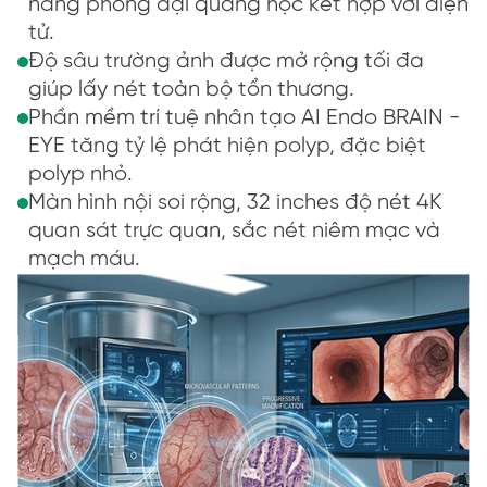
năng phóng đại quang học kết hợp với điện
tử.
Độ sâu trường ảnh được mở rộng tối đa
giúp lấy nét toàn bộ tổn thương.
Phần mềm trí tuệ nhân tạo AI Endo BRAIN -
EYE tăng tỷ lệ phát hiện polyp, đặc biệt
polyp nhỏ.
Màn hình nội soi rộng, 32 inches độ nét 4K
quan sát trực quan, sắc nét niêm mạc và
mạch máu.