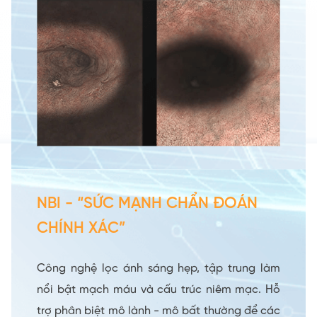
NBI - “SỨC MẠNH CHẨN ĐOÁN
CHÍNH XÁC”
Công nghệ lọc ánh sáng hẹp, tập trung làm
nổi bật mạch máu và cấu trúc niêm mạc. Hỗ
trợ phân biệt mô lành - mô bất thường để các