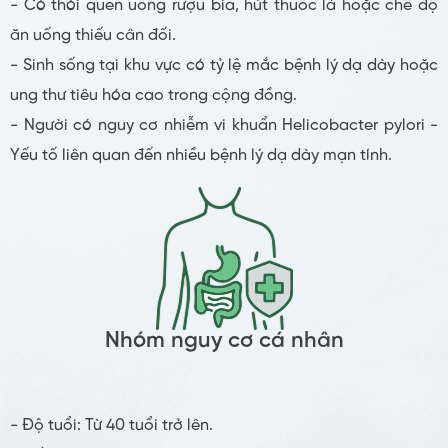
- Có thói quen uống rượu bia, hút thuốc lá hoặc chế độ
ăn uống thiếu cân đối.
- Sinh sống tại khu vực có tỷ lệ mắc bệnh lý dạ dày hoặc
ung thư tiêu hóa cao trong cộng đồng.
- Người có nguy cơ nhiễm vi khuẩn Helicobacter pylori -
Yếu tố liên quan đến nhiều bệnh lý dạ dày mạn tính.
Nhóm nguy cơ cá nhân
- Độ tuổi: Từ 40 tuổi trở lên.