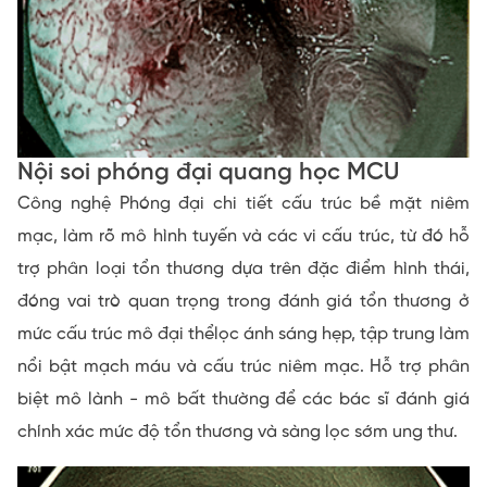
Nội soi phóng đại quang học MCU
Công nghệ Phóng đại chi tiết cấu trúc bề mặt niêm
mạc, làm rõ mô hình tuyến và các vi cấu trúc, từ đó hỗ
trợ phân loại tổn thương dựa trên đặc điểm hình thái,
đóng vai trò quan trọng trong đánh giá tổn thương ở
mức cấu trúc mô đại thểlọc ánh sáng hẹp, tập trung làm
nổi bật mạch máu và cấu trúc niêm mạc. Hỗ trợ phân
biệt mô lành - mô bất thường để các bác sĩ đánh giá
chính xác mức độ tổn thương và sàng lọc sớm ung thư.