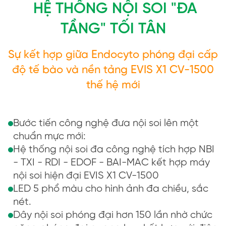
HỆ THỐNG NỘI SOI "ĐA
TẦNG" TỐI TÂN
Sự kết hợp giữa Endocyto phóng đại cấp
độ tế bào và nền tảng EVIS X1 CV-1500
thế hệ mới
Bước tiến công nghệ đưa nội soi lên một
chuẩn mực mới:
Hệ thống nội soi đa công nghệ tích hợp NBI
- TXI - RDI - EDOF - BAI-MAC kết hợp máy
nội soi hiện đại EVIS X1 CV-1500
LED 5 phổ màu cho hình ảnh đa chiều, sắc
nét.
Dây nội soi phóng đại hơn 150 lần nhờ chức