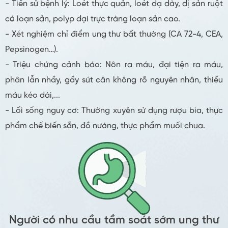
- Tiền sử bệnh lý: Loét thực quản, loét dạ dày, dị sản ruột
có loạn sản, polyp đại trực tràng loạn sản cao.
- Xét nghiệm chỉ điểm ung thư bất thường (CA 72-4, CEA,
Pepsinogen…).
- Triệu chứng cảnh báo: Nôn ra máu, đại tiện ra máu,
phân lẫn nhầy, gầy sút cân không rõ nguyên nhân, thiếu
máu kéo dài,...
- Lối sống nguy cơ: Thường xuyên sử dụng rượu bia, thực
phẩm chế biến sẵn, đồ nướng, thực phẩm muối chua.
Người có nhu cầu tầm soát sớm ung thư