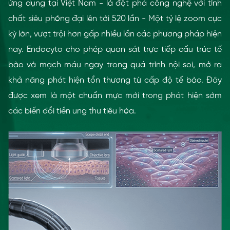
ứng dụng tại Việt Nam - là đột phá công nghệ với tính
chất siêu phóng đại lên tới 520 lần - Một tỷ lệ zoom cực
kỳ lớn, vượt trội hơn gấp nhiều lần các phương pháp hiện
nay. Endocyto cho phép quan sát trực tiếp cấu trúc tế
bào và mạch máu ngay trong quá trình nội soi, mở ra
khả năng phát hiện tổn thương từ cấp độ tế bào. Đây
được xem là một chuẩn mực mới trong phát hiện sớm
các biến đổi tiền ung thư tiêu hóa.