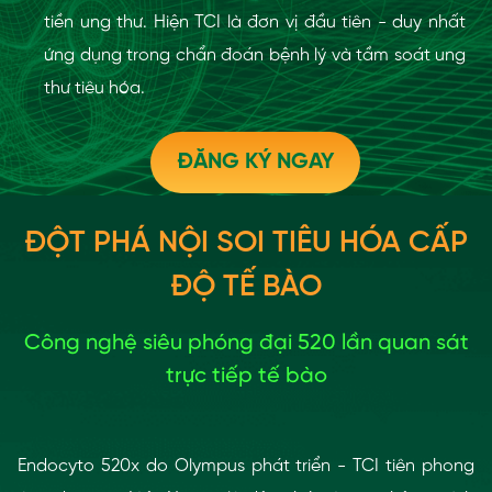
tiền ung thư. Hiện TCI là đơn vị đầu tiên - duy nhất
ứng dụng trong chẩn đoán bệnh lý và tầm soát ung
thư tiêu hóa.
ĐĂNG KÝ NGAY
ĐỘT PHÁ NỘI SOI TIÊU HÓA CẤP
ĐỘ TẾ BÀO
Công nghệ siêu phóng đại 520 lần quan sát
trực tiếp tế bào
Endocyto 520x do Olympus phát triển - TCI tiên phong