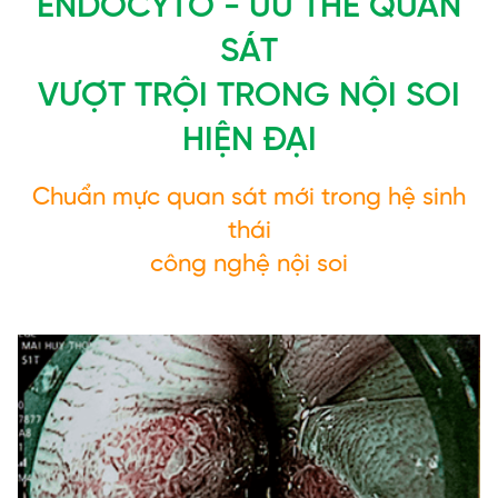
ENDOCYTO - ƯU THẾ QUAN
SÁT
VƯỢT TRỘI TRONG NỘI SOI
HIỆN ĐẠI
Chuẩn mực quan sát mới trong hệ sinh
thái
công nghệ nội soi