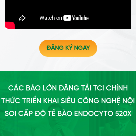
ĐĂNG KÝ NGAY
CÁC BÁO LỚN ĐĂNG TẢI TCI CHÍNH
THỨC TRIỂN KHAI SIÊU CÔNG NGHỆ NỘI
SOI CẤP ĐỘ TẾ BÀO ENDOCYTO 520X