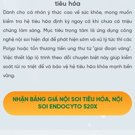
tiêu hóa
Dành cho cá nhân ý thức cao về sức khỏe, mong muốn
kiểm tra hệ tiêu hóa định kỳ ngay cả khi chưa có triệu
chứng lâm sàng. Mục tiêu trọng tâm là ứng dụng công
nghệ nội soi hiện đại để phát hiện sớm và xử lý tức thì các
Polyp hoặc tổn thương tiền ung thư từ "giai đoạn vàng".
Việc thiết lập lộ trình theo dõi chuyên biệt này giúp kiểm
soát rủi ro triệt để và bảo vệ hệ tiêu hóa khỏe mạnh bền
vững.
NHẬN BẢNG GIÁ NỘI SOI TIÊU HÓA, NỘI
SOI ENDOCYTO 520X