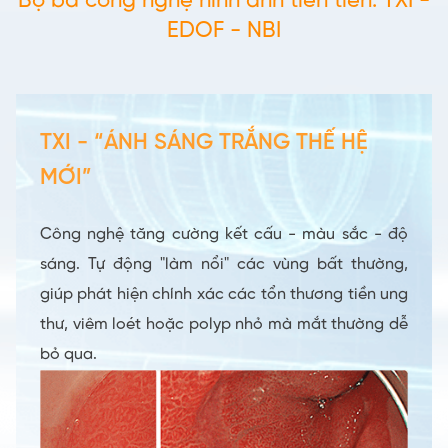
Bộ ba công nghệ hình ảnh tiên tiến: TXI -
EDOF - NBI
TXI - “ÁNH SÁNG TRẮNG THẾ HỆ
MỚI”
Công nghệ tăng cường kết cấu - màu sắc - độ
sáng. Tự động "làm nổi" các vùng bất thường,
giúp phát hiện chính xác các tổn thương tiền ung
thư, viêm loét hoặc polyp nhỏ mà mắt thường dễ
bỏ qua.