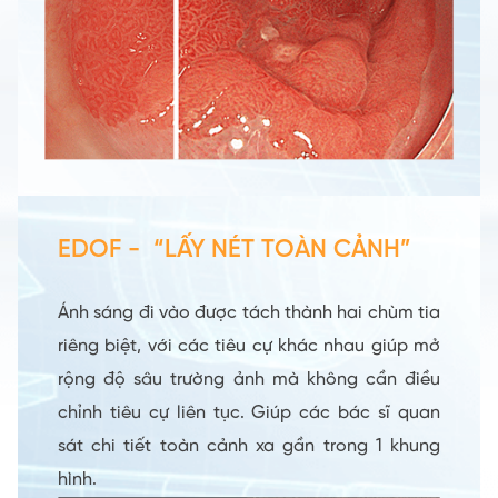
EDOF - “LẤY NÉT TOÀN CẢNH”
Ánh sáng đi vào được tách thành hai chùm tia
riêng biệt, với các tiêu cự khác nhau giúp mở
rộng độ sâu trường ảnh mà không cần điều
chỉnh tiêu cự liên tục. Giúp các bác sĩ quan
sát chi tiết toàn cảnh xa gần trong 1 khung
hình.