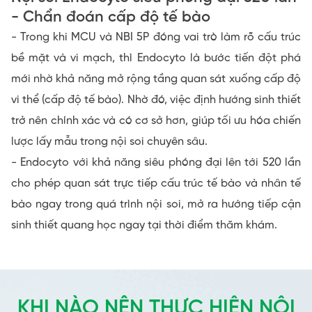
- Chẩn đoán cấp độ tế bào
- Trong khi MCU và NBI 5P đóng vai trò làm rõ cấu trúc
bề mặt và vi mạch, thì Endocyto là bước tiến đột phá
mới nhờ khả năng mở rộng tầng quan sát xuống cấp độ
vi thể (cấp độ tế bào). Nhờ đó, việc định hướng sinh thiết
trở nên chính xác và có cơ sở hơn, giúp tối ưu hóa chiến
lược lấy mẫu trong nội soi chuyên sâu.
- Endocyto với khả năng siêu phóng đại lên tới 520 lần
cho phép quan sát trực tiếp cấu trúc tế bào và nhân tế
bào ngay trong quá trình nội soi, mở ra hướng tiếp cận
sinh thiết quang học ngay tại thời điểm thăm khám.
KHI NÀO NÊN THỰC HIỆN NỘI