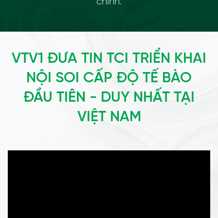
chính.
VTV1 ĐƯA TIN TCI TRIỂN KHAI
NỘI SOI CẤP ĐỘ TẾ BÀO
ĐẦU TIÊN - DUY NHẤT TẠI
VIỆT NAM