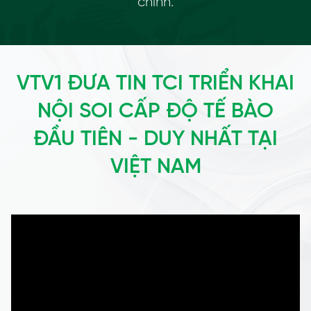
chính.
VTV1 ĐƯA TIN TCI TRIỂN KHAI
NỘI SOI CẤP ĐỘ TẾ BÀO
ĐẦU TIÊN - DUY NHẤT TẠI
VIỆT NAM