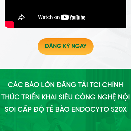
ĐĂNG KÝ NGAY
CÁC BÁO LỚN ĐĂNG TẢI TCI CHÍNH
THỨC TRIỂN KHAI SIÊU CÔNG NGHỆ NỘI
SOI CẤP ĐỘ TẾ BÀO ENDOCYTO 520X