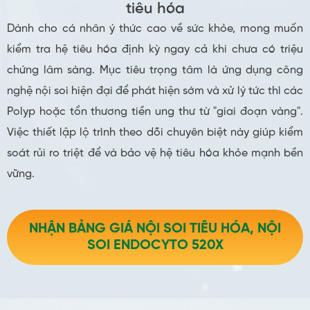
tiêu hóa
Dành cho cá nhân ý thức cao về sức khỏe, mong muốn
kiểm tra hệ tiêu hóa định kỳ ngay cả khi chưa có triệu
chứng lâm sàng. Mục tiêu trọng tâm là ứng dụng công
nghệ nội soi hiện đại để phát hiện sớm và xử lý tức thì các
Polyp hoặc tổn thương tiền ung thư từ "giai đoạn vàng".
Việc thiết lập lộ trình theo dõi chuyên biệt này giúp kiểm
soát rủi ro triệt để và bảo vệ hệ tiêu hóa khỏe mạnh bền
vững.
NHẬN BẢNG GIÁ NỘI SOI TIÊU HÓA, NỘI
SOI ENDOCYTO 520X