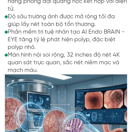
năng phóng đại quang học kết hợp với điện
tử.
Độ sâu trường ảnh được mở rộng tối đa
giúp lấy nét toàn bộ tổn thương.
Phần mềm trí tuệ nhân tạo AI Endo BRAIN -
EYE tăng tỷ lệ phát hiện polyp, đặc biệt
polyp nhỏ.
Màn hình nội soi rộng, 32 inches độ nét 4K
quan sát trực quan, sắc nét niêm mạc và
mạch máu.