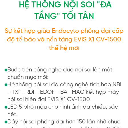
HỆ THỐNG NỘI SOI "ĐA
TẦNG" TỐI TÂN
Sự kết hợp giữa Endocyto phóng đại cấp
độ tế bào và nền tảng EVIS X1 CV-1500
thế hệ mới
Bước tiến công nghệ đưa nội soi lên một
chuẩn mực mới:
Hệ thống nội soi đa công nghệ tích hợp NBI
- TXI - RDI - EDOF - BAI-MAC kết hợp máy
nội soi hiện đại EVIS X1 CV-1500
LED 5 phổ màu cho hình ảnh đa chiều, sắc
nét.
Dây nội soi phóng đại hơn 150 lần nhờ chức