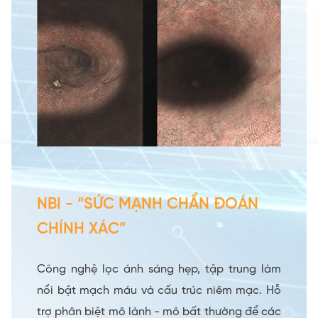
NBI - “SỨC MẠNH CHẨN ĐOÁN
CHÍNH XÁC”
Công nghệ lọc ánh sáng hẹp, tập trung làm
nổi bật mạch máu và cấu trúc niêm mạc. Hỗ
trợ phân biệt mô lành - mô bất thường để các