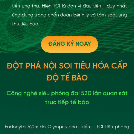
tiền ung thư. Hiện TCI là đơn vị đầu tiên - duy nhất
ứng dụng trong chẩn đoán bệnh lý và tầm soát ung
thư tiêu hóa.
ĐĂNG KÝ NGAY
ĐỘT PHÁ NỘI SOI TIÊU HÓA CẤP
ĐỘ TẾ BÀO
Công nghệ siêu phóng đại 520 lần quan sát
trực tiếp tế bào
Endocyto 520x do Olympus phát triển - TCI tiên phong