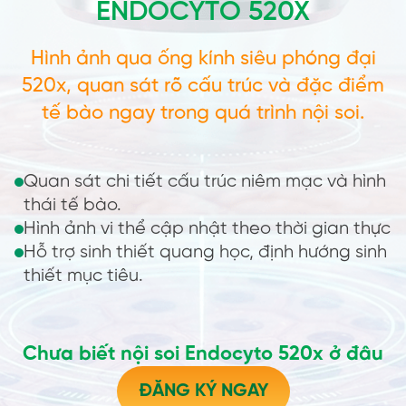
ENDOCYTO 520X
Hình ảnh qua ống kính siêu phóng đại
520x, quan sát rõ cấu trúc và đặc điểm
tế bào ngay trong quá trình nội soi.
Quan sát chi tiết cấu trúc niêm mạc và hình
thái tế bào.
Hình ảnh vi thể cập nhật theo thời gian thực
Hỗ trợ sinh thiết quang học, định hướng sinh
thiết mục tiêu.
Chưa biết nội soi Endocyto 520x ở đâu
ĐĂNG KÝ NGAY