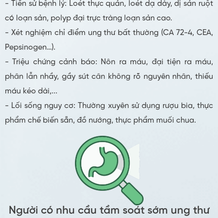
- Tiền sử bệnh lý: Loét thực quản, loét dạ dày, dị sản ruột
có loạn sản, polyp đại trực tràng loạn sản cao.
- Xét nghiệm chỉ điểm ung thư bất thường (CA 72-4, CEA,
Pepsinogen…).
- Triệu chứng cảnh báo: Nôn ra máu, đại tiện ra máu,
phân lẫn nhầy, gầy sút cân không rõ nguyên nhân, thiếu
máu kéo dài,...
- Lối sống nguy cơ: Thường xuyên sử dụng rượu bia, thực
phẩm chế biến sẵn, đồ nướng, thực phẩm muối chua.
Người có nhu cầu tầm soát sớm ung thư