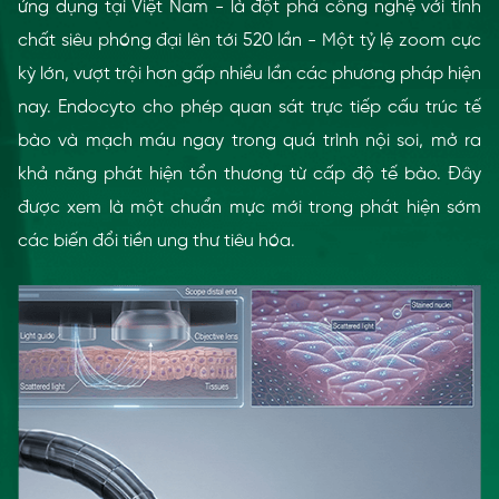
ứng dụng tại Việt Nam - là đột phá công nghệ với tính
chất siêu phóng đại lên tới 520 lần - Một tỷ lệ zoom cực
kỳ lớn, vượt trội hơn gấp nhiều lần các phương pháp hiện
nay. Endocyto cho phép quan sát trực tiếp cấu trúc tế
bào và mạch máu ngay trong quá trình nội soi, mở ra
khả năng phát hiện tổn thương từ cấp độ tế bào. Đây
được xem là một chuẩn mực mới trong phát hiện sớm
các biến đổi tiền ung thư tiêu hóa.