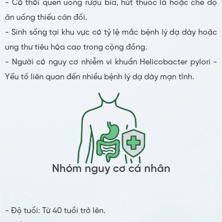
- Có thói quen uống rượu bia, hút thuốc lá hoặc chế độ
ăn uống thiếu cân đối.
- Sinh sống tại khu vực có tỷ lệ mắc bệnh lý dạ dày hoặc
ung thư tiêu hóa cao trong cộng đồng.
- Người có nguy cơ nhiễm vi khuẩn Helicobacter pylori -
Yếu tố liên quan đến nhiều bệnh lý dạ dày mạn tính.
Nhóm nguy cơ cá nhân
- Độ tuổi: Từ 40 tuổi trở lên.