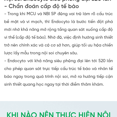
- Chẩn đoán cấp độ tế bào
- Trong khi MCU và NBI 5P đóng vai trò làm rõ cấu trúc
bề mặt và vi mạch, thì Endocyto là bước tiến đột phá
mới nhờ khả năng mở rộng tầng quan sát xuống cấp độ
vi thể (cấp độ tế bào). Nhờ đó, việc định hướng sinh thiết
trở nên chính xác và có cơ sở hơn, giúp tối ưu hóa chiến
lược lấy mẫu trong nội soi chuyên sâu.
- Endocyto với khả năng siêu phóng đại lên tới 520 lần
cho phép quan sát trực tiếp cấu trúc tế bào và nhân tế
bào ngay trong quá trình nội soi, mở ra hướng tiếp cận
sinh thiết quang học ngay tại thời điểm thăm khám.
KHI NÀO NÊN THỰC HIỆN NỘI