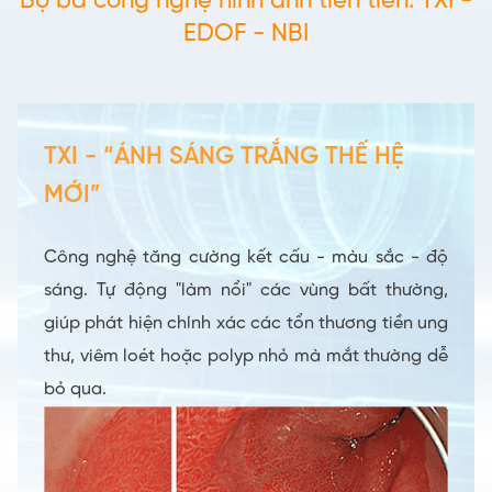
Bộ ba công nghệ hình ảnh tiên tiến: TXI -
EDOF - NBI
TXI - “ÁNH SÁNG TRẮNG THẾ HỆ
MỚI”
Công nghệ tăng cường kết cấu - màu sắc - độ
sáng. Tự động "làm nổi" các vùng bất thường,
giúp phát hiện chính xác các tổn thương tiền ung
thư, viêm loét hoặc polyp nhỏ mà mắt thường dễ
bỏ qua.