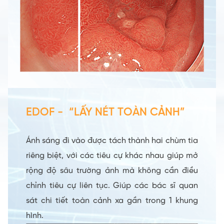
EDOF - “LẤY NÉT TOÀN CẢNH”
Ánh sáng đi vào được tách thành hai chùm tia
riêng biệt, với các tiêu cự khác nhau giúp mở
rộng độ sâu trường ảnh mà không cần điều
chỉnh tiêu cự liên tục. Giúp các bác sĩ quan
sát chi tiết toàn cảnh xa gần trong 1 khung
hình.