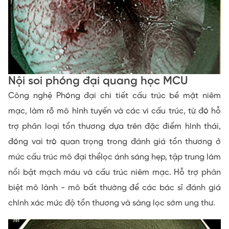
Nội soi phóng đại quang học MCU
Công nghệ Phóng đại chi tiết cấu trúc bề mặt niêm
mạc, làm rõ mô hình tuyến và các vi cấu trúc, từ đó hỗ
trợ phân loại tổn thương dựa trên đặc điểm hình thái,
đóng vai trò quan trọng trong đánh giá tổn thương ở
mức cấu trúc mô đại thểlọc ánh sáng hẹp, tập trung làm
nổi bật mạch máu và cấu trúc niêm mạc. Hỗ trợ phân
biệt mô lành - mô bất thường để các bác sĩ đánh giá
chính xác mức độ tổn thương và sàng lọc sớm ung thư.