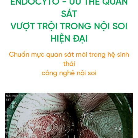
ENDOCYTO - ƯU THẾ QUAN
SÁT
VƯỢT TRỘI TRONG NỘI SOI
HIỆN ĐẠI
Chuẩn mực quan sát mới trong hệ sinh
thái
công nghệ nội soi