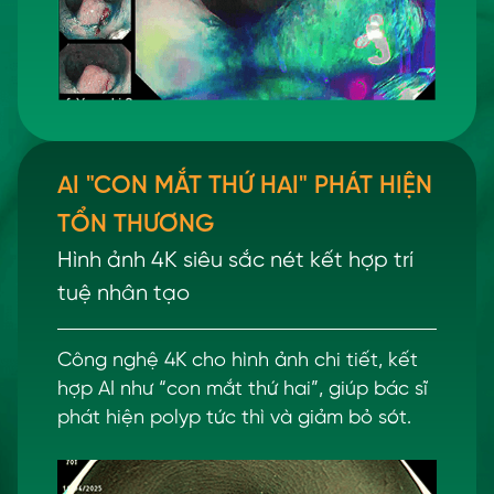
AI "CON MẮT THỨ HAI" PHÁT HIỆN
TỔN THƯƠNG
Hình ảnh 4K siêu sắc nét kết hợp trí
tuệ nhân tạo
Công nghệ 4K cho hình ảnh chi tiết, kết
hợp AI như “con mắt thứ hai”, giúp bác sĩ
phát hiện polyp tức thì và giảm bỏ sót.