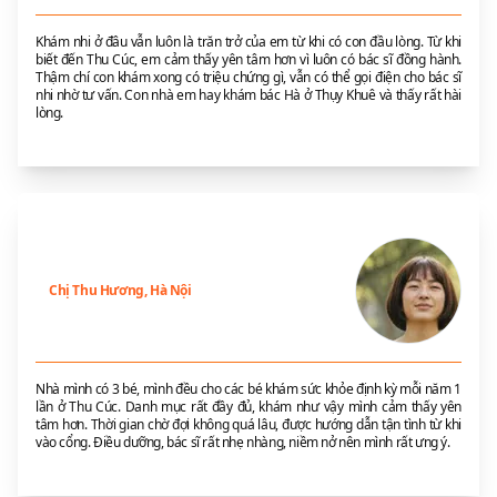
Khám nhi ở đâu vẫn luôn là trăn trở của em từ khi có con đầu lòng. Từ khi
biết đến Thu Cúc, em cảm thấy yên tâm hơn vì luôn có bác sĩ đồng hành.
Thậm chí con khám xong có triệu chứng gì, vẫn có thể gọi điện cho bác sĩ
nhi nhờ tư vấn. Con nhà em hay khám bác Hà ở Thụy Khuê và thấy rất hài
lòng.
Chị Thu Hương, Hà Nội
Nhà mình có 3 bé, mình đều cho các bé khám sức khỏe định kỳ mỗi năm 1
lần ở Thu Cúc. Danh mục rất đầy đủ, khám như vậy mình cảm thấy yên
tâm hơn. Thời gian chờ đợi không quá lâu, được hướng dẫn tận tình từ khi
vào cổng. Điều dưỡng, bác sĩ rất nhẹ nhàng, niềm nở nên mình rất ưng ý.