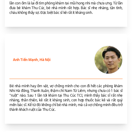
lần con ốm là lại đi tìm phòng khám tai mũi họng nhi mà chưa ưng. Từ lần
đưa bé khám Thu Cúc, bé nhà mình rất hợp. Bác sĩ nhẹ nhàng, tận tình,
cháu không thấy sợ. Đặc biệt bác sĩ kê rất ít kháng sinh.
Anh Tiến Mạnh, Hà Nội
Bé nhà mình hay ốm vặt, vợ chồng mình cho con đi hết các phòng khám
Nhi Hà đông, Thanh Xuân, thậm chí Nam Từ Liêm, nhưng chưa có 1 bác sĩ
"ruột" nào. Sau 1 lần tới khám tại Thu Cúc TCI, mình thấy bác sĩ rất nhẹ
nhàng, thân thiện, kê rất ít kháng sinh, con hợp thuốc bác kê và rất quý
mến bác sĩ. Kể từ đó không chỉ bé nhà mình, mà cả vợ chồng mình đều trở
thành khách ruột của Thu Cúc.