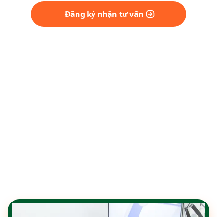
Đăng ký nhận tư vấn
KHÁM VÀ ĐIỀU TRỊ NỘI TRÚ ĐA DẠNG
CÁC BỆNH LÝ Ở TRẺ EM
Tại Thu Cúc TCI, dịch vụ khám và điều trị Nhi đáp
ứng đa dạng bệnh lý ở trẻ như viêm phổi, sốt
virus, tay chân miệng... Trẻ được theo dõi sát sao
bởi bác sĩ Nhi giàu kinh nghiệm, chăm sóc chu
đáo trong không gian sạch đẹp, tiện nghi, giúp
hồi phục nhanh và an toàn.