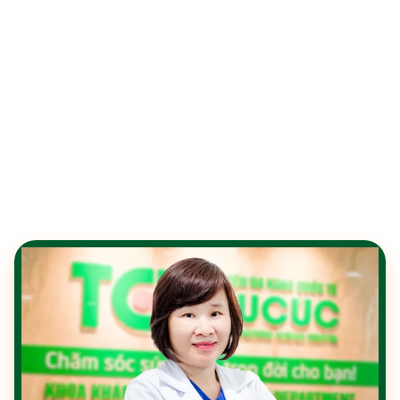
ĐỘI NGŨ BÁC SĨ GIÀU
KINH NGHIỆM, YÊU TRẺ
Đội ngũ bác sĩ Nhi tại Thu Cúc TCI là những
chuyên gia giàu kinh nghiệm, tận tâm và
luôn thấu hiểu tâm lý trẻ nhỏ.