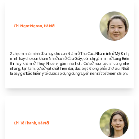
Chị Ngọc Ngoan, Hà Nội
2 chị em nhà mình đều hay cho con khám ở Thu Cúc. Nhà mình ở Mỹ Đình,
mình hay cho con khám Nhi ở cơ sở Cầu Giấy, còn chị gái mình ở Long Biên
thì hay khám ở Thụy Khuê vì gần nhà hơn. Cơ sở nào bác sĩ cũng nhẹ
nhàng, tận tâm, cơ sở vật chất hiện đại, đặc biệt không phải chờ lâu. Nhất
là bây giờ bảo hiểm y tế được áp dụng đúng tuyến nên rất tiết kiệm chi phí.
Chị Tô Thanh, Hà Nội