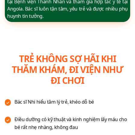
tại Bệnh viện Thanh Nhàn và tham gia hợp tác y tế tại
Angola. Bác sĩ luôn tận tâm, yêu trẻ và được nhiều phụ
huynh tin tưởng.
TRẺ KHÔNG SỢ HÃI KHI
THĂM KHÁM, ĐI VIỆN NHƯ
ĐI CHƠI
Bác sĩ Nhi hiểu tâm lý trẻ, khéo dỗ bé
Điều dưỡng có kỹ thuật và kinh nghiệm lấy máu cho
bé rất nhẹ nhàng, không đau