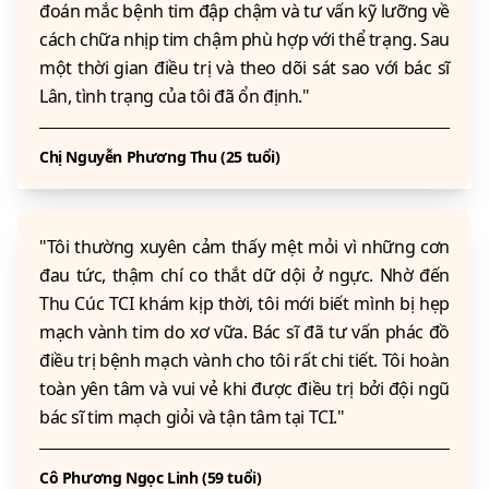
đoán mắc bệnh tim đập chậm và tư vấn kỹ lưỡng về
cách chữa nhịp tim chậm phù hợp với thể trạng. Sau
một thời gian điều trị và theo dõi sát sao với bác sĩ
Lân, tình trạng của tôi đã ổn định."
Chị Nguyễn Phương Thu (25 tuổi)
"Tôi thường xuyên cảm thấy mệt mỏi vì những cơn
đau tức, thậm chí co thắt dữ dội ở ngực. Nhờ đến
Thu Cúc TCI khám kịp thời, tôi mới biết mình bị hẹp
mạch vành tim do xơ vữa. Bác sĩ đã tư vấn phác đồ
điều trị bệnh mạch vành cho tôi rất chi tiết. Tôi hoàn
toàn yên tâm và vui vẻ khi được điều trị bởi đội ngũ
bác sĩ tim mạch giỏi và tận tâm tại TCI."
Cô Phương Ngọc Linh (59 tuổi)