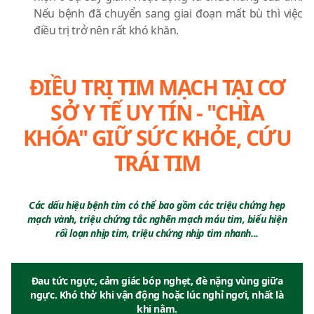
Nếu bệnh đã chuyển sang giai đoạn mất bù thì việc
điều trị trở nên rất khó khăn.
ĐIỀU TRỊ TIM MẠCH TẠI CƠ
SỞ Y TẾ UY TÍN - "CHÌA
KHÓA" GIỮ SỨC KHỎE, CỨU
TRÁI TIM
Các dấu hiệu bệnh tim có thể bao gồm các triệu chứng hẹp
mạch vành, triệu chứng tắc nghẽn mạch máu tim, biểu hiện
rối loạn nhịp tim, triệu chứng nhịp tim nhanh...
Đau tức ngực, cảm giác bóp nghẹt, đè nặng vùng giữa
ngực. Khó thở khi vận động hoặc lúc nghỉ ngơi, nhất là
khi nằm.