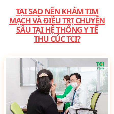
TẠI SAO NÊN KHÁM TIM
MẠCH VÀ ĐIỀU TRỊ CHUYÊN
SÂU TẠI HỆ THỐNG Y TẾ
THU CÚC TCI?