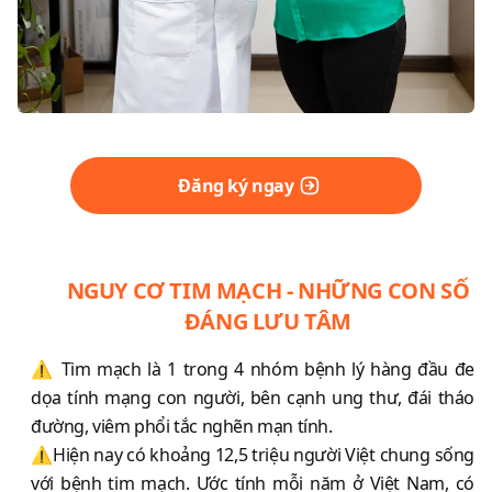
Đăng ký ngay
NGUY CƠ TIM MẠCH - NHỮNG CON SỐ
ĐÁNG LƯU TÂM
⚠️ Tim mạch là 1 trong 4 nhóm bệnh lý hàng đầu đe
dọa tính mạng con người, bên cạnh ung thư, đái tháo
đường, viêm phổi tắc nghẽn mạn tính.
⚠️Hiện nay có khoảng 12,5 triệu người Việt chung sống
với bệnh tim mạch. Ước tính mỗi năm ở Việt Nam, có