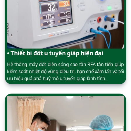
• Thiết bị đốt u tuyến giáp hiện đại
Hệ thống máy đốt điện sóng cao tần RFA tân tiến giúp
kiểm soát nhiệt độ vùng điều trị, hạn chế xâm lấn và tối
ưu hiệu quả phá huỷ mô u tuyến giáp lành tính.