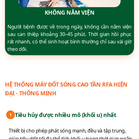
KHÔNG NẰM VIỆN
Người bệnh được về trong ngày, không cần nằm viện
sau can thiệp khoảng 30–45 phút. Thời gian hồi phục
rất nhanh, có thể sinh hoạt bình thường chỉ sau vài giờ
theo dõi.
HỆ THỐNG MÁY ĐỐT SÓNG CAO TẦN RFA HIỆN
ĐẠI - THÔNG MINH
Tiêu hủy được nhiều mô (khối u) nhất
1
Thiết bị cho phép phát sóng mạnh, đều và tập trung,
giúp tiêu diệt tối đa thể tích khối u trong thời gian ngắn,