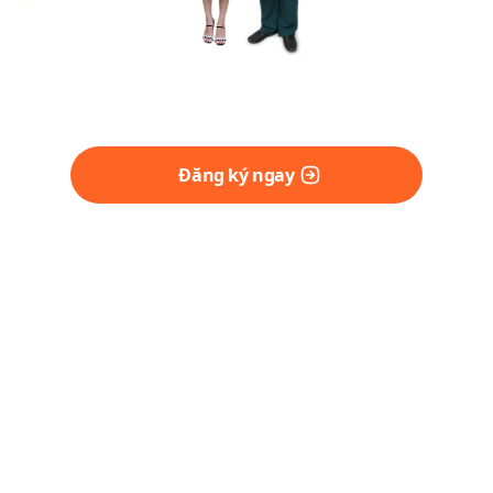
Đăng ký ngay
U TUYẾN GIÁP LÀNH TÍNH
CÓ NGUY HIỂM KHÔNG?
Dù lành tính, u tuyến giáp vẫn có thể
ảnh hưởng đến sức khỏe và cuộc sống
nếu không được theo dõi, xử lý đúng