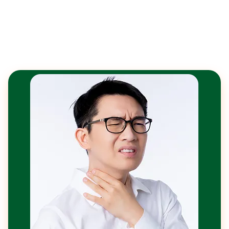
cách. Việc hiểu đúng về u tuyến giáp
lành tính sẽ giúp bạn chủ động hơn
trong việc theo dõi và điều trị kịp thời.