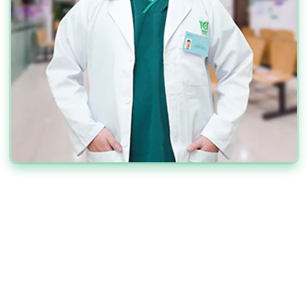
VÌ SAO NÊN CHỌN GIẢI
PHÁP ĐỐT U TUYẾN GIÁP
BẰNG SÓNG CAO TẦN TẠI