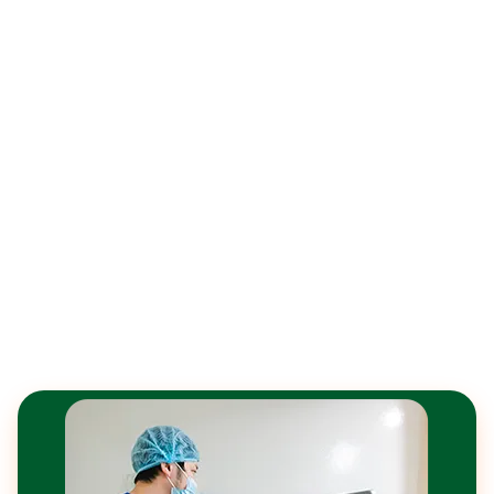
30 PHÚT – KHÔNG DAO KÉO, TẠM
BIỆT
KHỐI U TUYẾN GIÁP
Phương pháp đốt sóng cao tần RFA đang
trở thành lựa chọn ưu tiên cho người bệnh
mắc u tuyến giáp lành tính nhờ khả năng ít
xâm lấn, bảo toàn tối đa chức năng tuyến
giáp và hiệu quả tức thì.