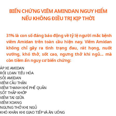
BIẾN CHỨNG VIÊM AMINDAN NGUY HIỂM
NẾU KHÔNG ĐIỀU TRỊ KỊP THỜI
31% là con số đáng báo động về tỷ lệ người mắc bệnh
viêm Amidan trên toàn cầu hiện nay. Viêm Amidan
không chỉ gây ra tình trạng đau, rát họng, nuốt
vướng, khó thở, sốt cao, ngưng thở khi ngủ... mà
còn tiềm ẩn nguy cơ biến chứng:
 ÁP XE AMIDAN
 RỐI LOẠN TIÊU HÓA
 SỎI AMIDAN
 VIÊM CẦU THẬN
 VIÊM THANH KHÍ PHẾ QUẢN
 SỐT THẤP KHỚP
 VIÊM TAI GIỮA
 VIÊM XOANG
 NGƯNG THỞ KHI NGỦ
 KHÓ KHĂN KHI GIAO TIẾP VÀ ĂN UỐNG