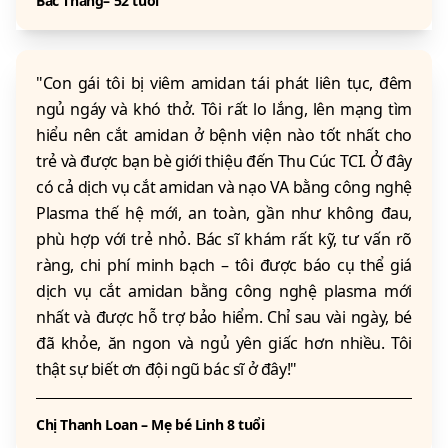
Bác Thắng– 52 tuổi
"Con gái tôi bị viêm amidan tái phát liên tục, đêm
ngủ ngáy và khó thở. Tôi rất lo lắng, lên mạng tìm
hiểu nên cắt amidan ở bệnh viện nào tốt nhất cho
trẻ và được bạn bè giới thiệu đến Thu Cúc TCI. Ở đây
có cả dịch vụ cắt amidan và nạo VA bằng công nghệ
Plasma thế hệ mới, an toàn, gần như không đau,
phù hợp với trẻ nhỏ. Bác sĩ khám rất kỹ, tư vấn rõ
ràng, chi phí minh bạch – tôi được báo cụ thể giá
dịch vụ cắt amidan bằng công nghệ plasma mới
nhất và được hỗ trợ bảo hiểm. Chỉ sau vài ngày, bé
đã khỏe, ăn ngon và ngủ yên giấc hơn nhiều. Tôi
thật sự biết ơn đội ngũ bác sĩ ở đây!"
Chị Thanh Loan – Mẹ bé Linh 8 tuổi