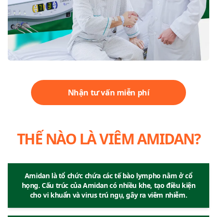
Nhận tư vấn miễn phí
THẾ NÀO LÀ VIÊM AMIDAN?
Amidan là tổ chức chứa các tế bào lympho nằm ở cổ
họng. Cấu trúc của Amidan có nhiều khe, tạo điều kiện
cho vi khuẩn và virus trú ngụ, gây ra viêm nhiễm.