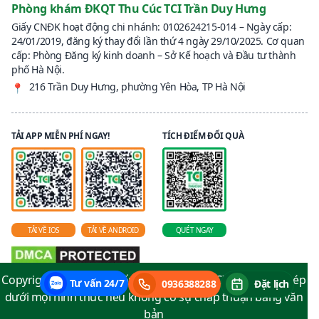
Phòng khám ĐKQT Thu Cúc TCI Trần Duy Hưng
Giấy CNĐK hoạt động chi nhánh: 0102624215-014 – Ngày cấp:
24/01/2019, đăng ký thay đổi lần thứ 4 ngày 29/10/2025. Cơ quan
cấp: Phòng Đăng ký kinh doanh – Sở Kế hoạch và Đầu tư thành
phố Hà Nội.
216 Trần Duy Hưng, phường Yên Hòa, TP Hà Nội
📍
TẢI APP MIỄN PHÍ NGAY!
TÍCH ĐIỂM ĐỔI QUÀ
TẢI VỀ IOS
TẢI VỀ ANDROID
QUÉT NGAY
Copyright © 2025 Hệ thống y tế Thu Cúc TCI - Cấm sao chép
Tư vấn 24/7
0936388288
Đặt lịch
dưới mọi hình thức nếu không có sự chấp thuận bằng văn
bản