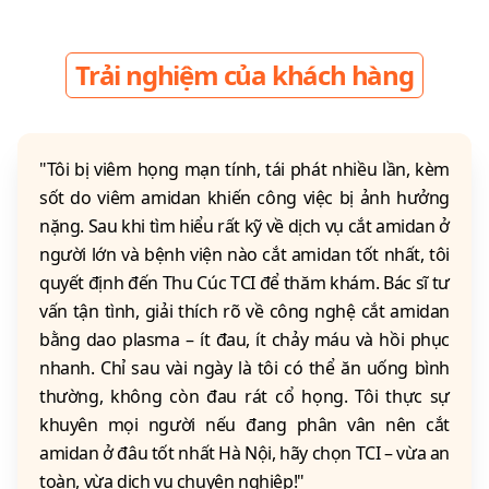
Trải nghiệm của khách hàng
"Tôi bị viêm họng mạn tính, tái phát nhiều lần, kèm
sốt do viêm amidan khiến công việc bị ảnh hưởng
nặng. Sau khi tìm hiểu rất kỹ về dịch vụ cắt amidan ở
người lớn và bệnh viện nào cắt amidan tốt nhất, tôi
quyết định đến Thu Cúc TCI để thăm khám. Bác sĩ tư
vấn tận tình, giải thích rõ về công nghệ cắt amidan
bằng dao plasma – ít đau, ít chảy máu và hồi phục
nhanh. Chỉ sau vài ngày là tôi có thể ăn uống bình
thường, không còn đau rát cổ họng. Tôi thực sự
khuyên mọi người nếu đang phân vân nên cắt
amidan ở đâu tốt nhất Hà Nội, hãy chọn TCI – vừa an
toàn, vừa dịch vụ chuyên nghiệp!"