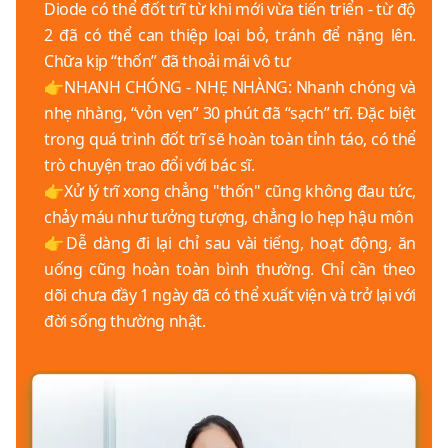
Diode có thể đốt trĩ từ khi mới vừa tiến triển - từ độ
2 đã có thể can thiệp loại bỏ, tránh để nặng lên.
Chữa kịp “thốn” đã thoải mái vô tư
👉NHANH CHÓNG - NHẸ NHÀNG: Nhanh chóng và
nhẹ nhàng, “vỏn vẹn” 30 phút đã “sạch” trĩ. Đặc biệt
trong quá trình đốt trĩ sẽ hoàn toàn tỉnh táo, có thể
trò chuyện trao đổi với bác sĩ.
👉Xử lý trĩ xong chẳng "thốn" cũng không đau tức,
chảy máu như tưởng tượng, chẳng lo hẹp hậu môn
👉Dễ dàng đi lại chỉ sau vài tiếng, hoạt động, ăn
uống cũng hoàn toàn bình thường. Chỉ cần theo
dõi chưa đầy 1 ngày đã có thể xuất viện và trở lại với
đời sống thường nhật.