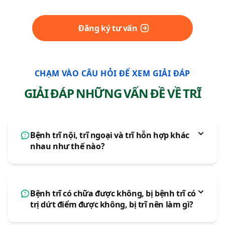
Đăng ký tư vấn
CHẠM VÀO CÂU HỎI ĐỂ XEM GIẢI ĐÁP
GIẢI ĐÁP NHỮNG VẤN ĐỀ VỀ TRĨ
Bệnh trĩ nội, trĩ ngoại và trĩ hỗn hợp khác
nhau như thế nào?
Bệnh trĩ có chữa được không, bị bệnh trĩ có
trị dứt điểm được không, bị trĩ nên làm gì?