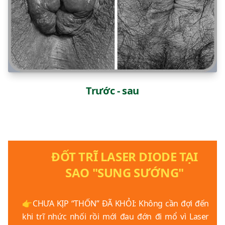
Trước - sau
ĐỐT TRĨ LASER DIODE TẠI
SAO "SUNG SƯỚNG"
👉CHƯA KỊP “THỐN” ĐÃ KHỎI: Không cần đợi đến
khi trĩ nhức nhối rồi mới đau đớn đi mổ vì Laser