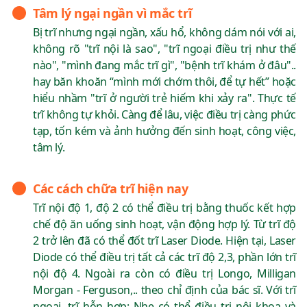
Tâm lý ngại ngần vì mắc trĩ
Bị trĩ nhưng ngại ngần, xấu hổ, không dám nói với ai,
không rõ "trĩ nội là sao", "trĩ ngoại điều trị như thế
nào", "mình đang mắc trĩ gì", "bệnh trĩ khám ở đâu"..
hay băn khoăn “mình mới chớm thôi, để tự hết” hoặc
hiểu nhầm "trĩ ở người trẻ hiếm khi xảy ra". Thực tế
trĩ không tự khỏi. Càng để lâu, việc điều trị càng phức
tạp, tốn kém và ảnh hưởng đến sinh hoạt, công việc,
tâm lý.
Các cách chữa trĩ hiện nay
Trĩ nội độ 1, độ 2 có thể điều trị bằng thuốc kết hợp
chế độ ăn uống sinh hoạt, vận động hợp lý. Từ trĩ độ
2 trở lên đã có thể đốt trĩ Laser Diode. Hiện tại, Laser
Diode có thể điều trị tất cả các trĩ độ 2,3, phần lớn trĩ
nội độ 4. Ngoài ra còn có điều trị Longo, Milligan
Morgan - Ferguson,.. theo chỉ định của bác sĩ. Với trĩ
ngoại, trĩ hỗn hợp: Nhẹ có thể điều trị nội khoa và