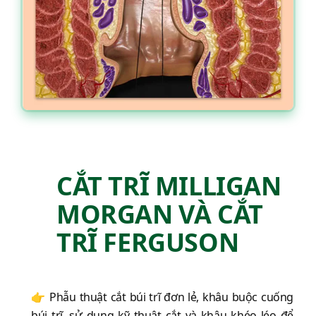
CẮT TRĨ MILLIGAN
MORGAN VÀ CẮT
TRĨ FERGUSON
👉 Phẫu thuật cắt búi trĩ đơn lẻ, khâu buộc cuống
búi trĩ, sử dụng kỹ thuật cắt và khâu khéo léo để