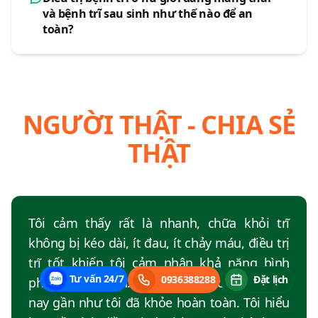
và bệnh trĩ sau sinh như thế nào để an
toàn?
NGƯỜI THẬT - CHIA SẺ
THẬT
Tôi cảm thấy rất là nhanh, chữa khỏi trĩ
không bị kéo dài, ít đau, ít chảy máu, điều trị
trĩ tốt khiến tôi cảm nhận khả năng bình
Tư vấn 24/7
0936388288
Đặt lịch
phục nhanh hơn. Hôm qua thực hiện, hôm
nay gần như tôi đã khỏe hoàn toàn. Tôi hiểu