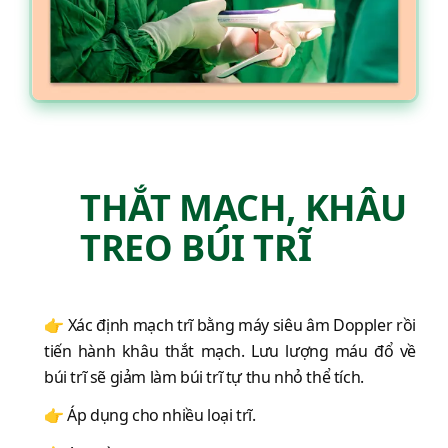
THẮT MẠCH, KHÂU
TREO BÚI TRĨ
👉 Xác định mạch trĩ bằng máy siêu âm Doppler rồi
tiến hành khâu thắt mạch. Lưu lượng máu đổ về
búi trĩ sẽ giảm làm búi trĩ tự thu nhỏ thể tích.
👉 Áp dụng cho nhiều loại trĩ.