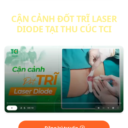
CẬN CẢNH ĐỐT TRĨ LASER
DIODE TẠI THU CÚC TCI
Đăng ký tư vấn