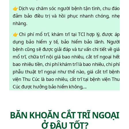
👉Dịch vụ chăm sóc người bệnh tận tình, chu đáo
đảm bảo điều trị và hồi phục nhanh chóng, nhẹ
nhàng.
👉Chi phí mổ trĩ, khám trĩ tại TCI hợp lý, được áp
dụng bảo hiểm y tế, bảo hiểm bảo lãnh. Người
bệnh cũng sẽ được giải đáp và tư vấn chi tiết về giá
mổ trĩ, chữa trĩ nội giá bao nhiêu, cắt trĩ ngoại hết
bao nhiêu tiền, chi phí khám trĩ là bao nhiêu, chi phí
phẫu thuật trĩ ngoại như thế nào, giá cắt trĩ bệnh
viện Thu Cúc là bao nhiêu, cắt trĩ tại bệnh viện Thu
Cúc được hưởng bảo hiểm không,...
BĂN KHOĂN CẮT TRĨ NGOẠI
Ở ĐÂU TỐT?