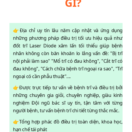
GÌ?
👉Địa chỉ uy tín lâu năm cập nhật và ứng dụng
những phương pháp điều trị tối ưu hiệu quả như
đốt trĩ Laser Diode xâm lấn tối thiểu giúp bệnh
nhân không còn băn khoăn lo lắng vấn đề: "Bị trĩ
nội phải làm sao" "Mổ trĩ có đau không", "Cắt trĩ có
đau không", "Cách chữa bệnh trĩ ngoại ra sao", "Trĩ
ngoại có cần phẫu thuật"....
👉Được trực tiếp tư vấn về bệnh trĩ và điều trị bởi
những chuyên gia giỏi, chuyên nghiệp, giàu kinh
nghiệm Đội ngũ bác sĩ uy tín, tận tâm với từng
người bệnh, tư vấn bệnh trĩ chi tiết từng thắc mắc.
👉Tổng hợp phác đồ điều trị toàn diện, khoa học,
hạn chế tái phát