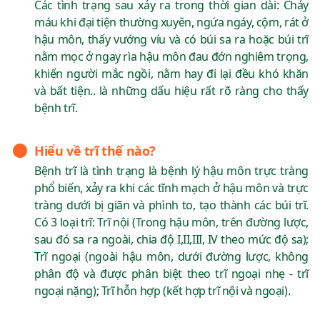
Các tình trạng sau xảy ra trong thời gian dài: Chảy
máu khi đại tiện thường xuyên, ngứa ngáy, cộm, rát ở
hậu môn, thấy vướng víu và có búi sa ra hoặc búi trĩ
nằm mọc ở ngay rìa hậu môn đau đớn nghiêm trọng,
khiến người mắc ngồi, nằm hay đi lại đều khó khăn
và bất tiện.. là những dấu hiệu rất rõ ràng cho thấy
bệnh trĩ.
Hiểu về trĩ thế nào?
Bệnh trĩ là tình trạng là bệnh lý hậu môn trực tràng
phổ biến, xảy ra khi các tĩnh mạch ở hậu môn và trực
tràng dưới bị giãn và phình to, tạo thành các búi trĩ.
Có 3 loại trĩ: Trĩ nội (Trong hậu môn, trên đường lược,
sau đó sa ra ngoài, chia độ I,II,III, IV theo mức độ sa);
Trĩ ngoại (ngoài hậu môn, dưới đường lược, không
phân độ và được phân biệt theo trĩ ngoại nhẹ - trĩ
ngoại nặng); Trĩ hỗn hợp (kết hợp trĩ nội và ngoại).