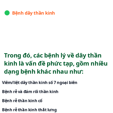
Bệnh dây thần kinh
Biểu hiện:
liệt, tê bì, đau các vị trí dây thần kinh bị viêm,
chèn ép...
Biến chứng:
liệt dây thần kinh chức năng, rối loạn cảm giác,
rối loạn vận động, nhiễm trùng
Trong đó, các bệnh lý về dây thần
kinh là vấn đề phức tạp, gồm nhiều
dạng bệnh khác nhau như:
Viêm/liệt dây thần kinh số 7 ngoại biên
Bệnh rễ và đám rối thần kinh
Bệnh rễ thần kinh cổ
Bệnh rễ thần kinh thắt lưng