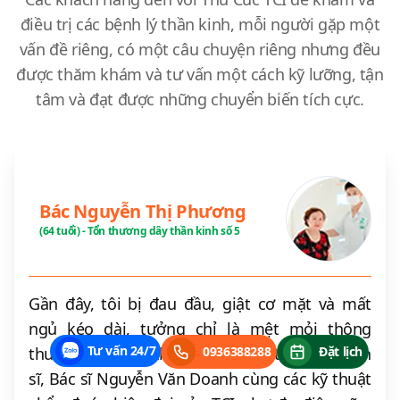
điều trị các bệnh lý thần kinh, mỗi người gặp một
vấn đề riêng, có một câu chuyện riêng nhưng đều
được thăm khám và tư vấn một cách kỹ lưỡng, tận
tâm và đạt được những chuyển biến tích cực.
Bác Nguyễn Thị Phương
(64 tuổi) - Tổn thương dây thần kinh số 5
Gần đây, tôi bị đau đầu, giật cơ mặt và mất
ngủ kéo dài, tưởng chỉ là mệt mỏi thông
Tư vấn 24/7
thường. Nhờ sự thăm khám tận tình của Tiến
0936388288
Đặt lịch
sĩ, Bác sĩ Nguyễn Văn Doanh cùng các kỹ thuật