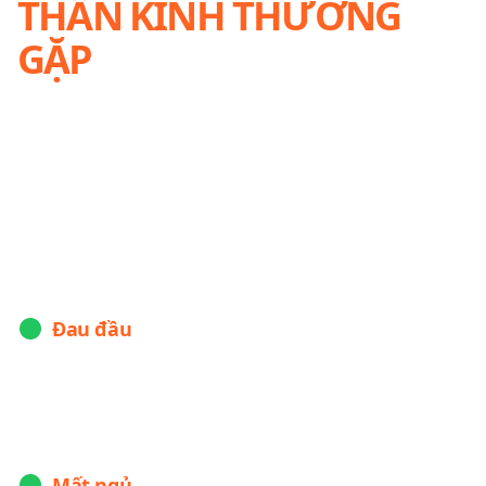
THẦN KINH THƯỜNG
GẶP
Các bệnh lý não, thần kinh có thể đa dạng từ loại
bệnh cho đến các triệu chứng biểu hiện, tùy vào
từng trường hợp bệnh nhân. Sau đây là những
bệnh lý nổi bật, biểu hiện và biến chứng thường
gặp:
Đau đầu
Biểu hiện:
đau âm ỉ kéo dài từng cơn hoặc theo nhịp mạch
đập...
Biến chứng:
mất ngủ, thiếu máu lên não, đột quỵ (tai biến
mạch máu não)
Mất ngủ