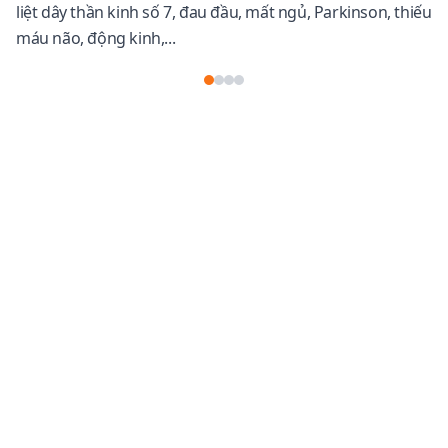
liệt dây thần kinh số 7, đau đầu, mất ngủ, Parkinson, thiếu
máu não, động kinh,...
KHÁM NỘI THẦN KINH TẠI THU CÚC
TCI VỚI HỆ THỐNG THIẾT BỊ HIỆN ĐẠI
Trong đó, một số thiết bị có tính đặc hiệu cao trong chẩn
đoán u não, các bệnh lý về dây thần kinh ngoại biên và
dây thần kinh sọ não bao gồm dây thần kinh cảm giác
(dây thần kinh số 1, 2, 8), dây thần kinh vận động (dây
thần kinh số 3, 6, 7, 11, 12), nhưng cũng có những
phương pháp phù hợp để chẩn đoán các bệnh lý mạch
máu não, chấn thương, nhiễm trùng...