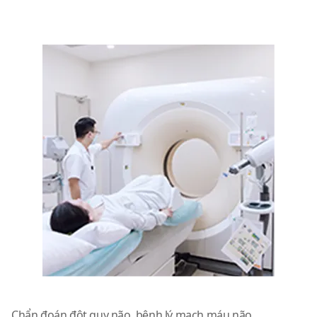
Máy chụp CT đa dãy, đa tầng
Chẩn đoán đột quỵ não, bệnh lý mạch máu não