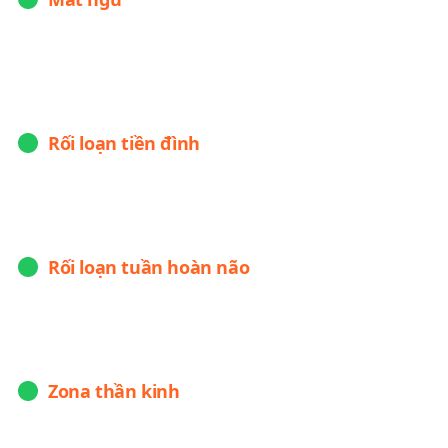
Biểu hiện:
khó ngủ, ngủ không đủ giấc (<8 tiếng), mệt mỏi
vào ban ngày...
Biến chứng:
thiếu máu não, đột quỵ, trầm cảm, rối loạn tâm
thần
Rối loạn tiền đình
Biểu hiện:
chóng mặt, đau đầu, buồn nôn và nôn...
Biến chứng:
trầm cảm, đột quỵ, dễ té ngã, giảm chất lượng
cuộc sống
Rối loạn tuần hoàn não
Biểu hiện:
đau đầu, ù tai, chóng mặt, hoa mắt...
Biến chứng:
mất ngủ, đột quỵ, suy giảm trí nhớ, suy nhược
thần kinh, suy nhược cơ thể
Zona thần kinh
Biểu hiện:
đau, ngứa, rát, nổi ban đỏ (mụn nước) như chùm
nho...