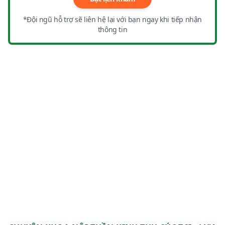
*Đội ngũ hỗ trợ sẽ liên hệ lại với bạn ngay khi tiếp nhận
thông tin
VÌ SAO NÊN ĐIỀU TRỊ
BỆNH NÃO, THẦN KINH
TẠI THU CÚC TCI?
Khám thần kinh ở bệnh viện nào tốt? Phòng khám
chuyên khoa nội thần kinh uy tín ở đâu? Khám
chuyên khoa thần kinh ở đâu? Khám thần kinh ở
đâu tốt nhất Hà Nội?