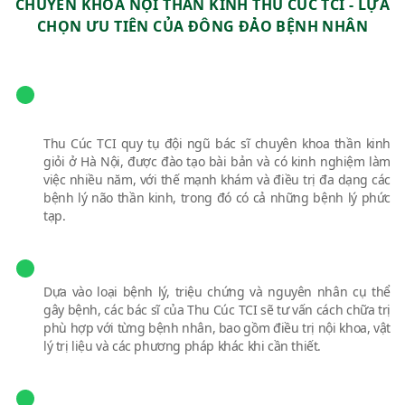
CHUYÊN KHOA NỘI THẦN KINH THU CÚC TCI - LỰA
CHỌN ƯU TIÊN CỦA ĐÔNG ĐẢO BỆNH NHÂN
Đội ngũ bác sĩ chuyên khoa Nội thần kinh uy
tín
Thu Cúc TCI quy tụ đội ngũ bác sĩ chuyên khoa thần kinh
giỏi ở Hà Nội, được đào tạo bài bản và có kinh nghiệm làm
việc nhiều năm, với thế mạnh khám và điều trị đa dạng các
bệnh lý não thần kinh, trong đó có cả những bệnh lý phức
tạp.
Phác đồ điều trị hiện đại, cá nhân hóa
Dựa vào loại bệnh lý, triệu chứng và nguyên nhân cụ thể
gây bệnh, các bác sĩ của Thu Cúc TCI sẽ tư vấn cách chữa trị
phù hợp với từng bệnh nhân, bao gồm điều trị nội khoa, vật
lý trị liệu và các phương pháp khác khi cần thiết.
Hệ thống thiết bị hiện đại, đồng bộ