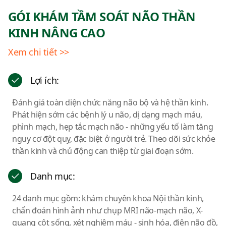
GÓI KHÁM TẦM SOÁT NÃO THẦN
KINH NÂNG CAO
Xem chi tiết >>
Lợi ích:
Đánh giá toàn diện chức năng não bộ và hệ thần kinh.
Phát hiện sớm các bệnh lý u não, dị dạng mạch máu,
phình mạch, hẹp tắc mạch não - những yếu tố làm tăng
nguy cơ đột quỵ, đặc biệt ở người trẻ. Theo dõi sức khỏe
thần kinh và chủ động can thiệp từ giai đoạn sớm.
Danh mục:
24 danh mục gồm: khám chuyên khoa Nội thần kinh,
chẩn đoán hình ảnh như chụp MRI não-mạch não, X-
quang cột sống, xét nghiệm máu - sinh hóa, điện não đồ,