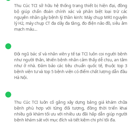
Thu Cúc TCI sở hữu hệ thống trang thiết bị hiện đại, đồng
bộ giúp chẩn đoán chính xác và phân biệt loại trừ các
nguyên nhân gây bệnh lý thần kinh: Máy chụp MRI nguyên
lý H2, máy chụp CT đa dãy đa tầng, đo điện não đồ, siêu âm
mạch máu...
Hướng dẫn, phục vụ tận tâm
Đội ngũ bác sĩ và nhân viên y tế tại TCI luôn coi người bệnh
như người thân, khiến bệnh nhân cảm thấy dễ chịu, an tâm
như ở nhà. Đảm bảo các tiêu chuẩn quốc tế, thuộc top 3
bệnh viện tư và top 5 bệnh viện có điểm chất lượng dẫn đầu
Hà Nội.
Chi phí hợp lý, ưu đãi ngập tràn
Thu Cúc TCI luôn cố gắng xây dựng bảng giá khám chữa
bệnh phù hợp với từng đối tượng, đồng thời triển khai
nhiều gói khám tối ưu với nhiều ưu đãi hấp dẫn giúp người
bệnh khám sát với mục đích và tiết kiệm chi phí tối đa.