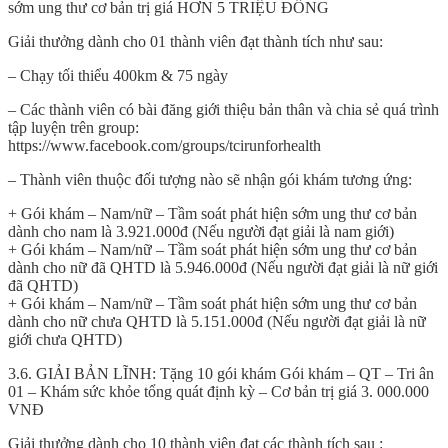
sớm ung thư cơ bản trị giá HƠN 5 TRIỆU ĐỒNG
Giải thưởng dành cho 01 thành viên đạt thành tích như sau:
– Chạy tối thiểu 400km & 75 ngày
– Các thành viên có bài đăng giới thiệu bản thân và chia sẻ quá trình
tập luyện trên group:
https://www.facebook.com/groups/tcirunforhealth
– Thành viên thuộc đối tượng nào sẽ nhận gói khám tương ứng:
+ Gói khám – Nam/nữ – Tầm soát phát hiện sớm ung thư cơ bản
dành cho nam là 3.921.000đ (Nếu người đạt giải là nam giới)
+ Gói khám – Nam/nữ – Tầm soát phát hiện sớm ung thư cơ bản
dành cho nữ đã QHTD là 5.946.000đ (Nếu người đạt giải là nữ giới
đã QHTD)
+ Gói khám – Nam/nữ – Tầm soát phát hiện sớm ung thư cơ bản
dành cho nữ chưa QHTD là 5.151.000đ (Nếu người đạt giải là nữ
giới chưa QHTD)
3.6. GIẢI BẢN LĨNH: Tặng 10 gói khám Gói khám – QT – Tri ân
01 – Khám sức khỏe tổng quát định kỳ – Cơ bản trị giá 3. 000.000
VNĐ
Giải thưởng dành cho 10 thành viên đạt các thành tích sau :