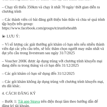
– Chạy tối thiểu 350km và chạy ít nhất 70 ngày/ thời gian diễn ra
chương trình
– Các thành viên có bài đăng giới thiệu bản thân và chia sẻ quá trình
tập luyện trên group:
https://www.facebook.com/groups/tcirunforhealth
💫 LƯU Ý:
– Vì số lượng các giải thưởng gói khám có hạn nên nếu nhiều thành
viên đạt các yêu cầu trên, sẽ bốc thăm chọn người may mắn nhất và
đạt yêu cầu trong livestream sau ngày 31/7/2025
– Voucher 200K được áp dụng trùng với chương trình khuyến mại
đang diễn ra trong tháng và có hạn đến 31/12/2025
– Các gói khám có hạn sử dụng đến 31/12/2025
– Các gói khám không áp dụng trùng với chương trình khuyến mại,
ưu đãi khác.
4. CÁCH ĐĂNG KÝ
– Bước 1:
Tải app Strava
trên điện thoại làm theo hướng dẫn để
đăng ký tài khoản.