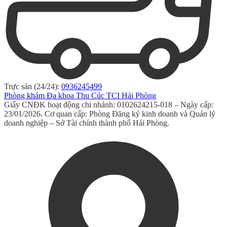
Trực sản (24/24):
0936245499
Phòng khám Đa khoa Thu Cúc TCI Hải Phòng
Giấy CNĐK hoạt động chi nhánh: 0102624215-018 – Ngày cấp:
23/01/2026. Cơ quan cấp: Phòng Đăng ký kinh doanh và Quản lý
doanh nghiệp – Sở Tài chính thành phố Hải Phòng.