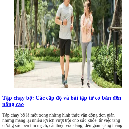
Tập chạy bộ: Các cấp độ và bài tập từ cơ bản đến
nâng cao
Tập chạy bộ là một trong những hình thức vận động đơn giản
nhưng mang lại nhiều lợi ích vượt trội cho sức khỏe, từ việc tăng
cường sức bền tim mạch, cải thiện vóc dáng, đến giảm căng thẳng