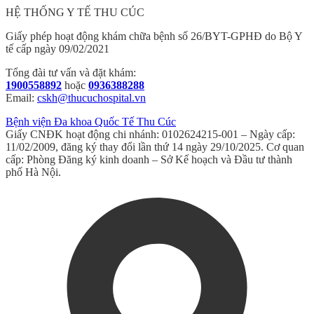
HỆ THỐNG Y TẾ THU CÚC
Giấy phép hoạt động khám chữa bệnh số 26/BYT-GPHĐ do Bộ Y
tế cấp ngày 09/02/2021
Tổng đài tư vấn và đặt khám:
1900558892
hoặc
0936388288
Email:
cskh@thucuchospital.vn
Bệnh viện Đa khoa Quốc Tế Thu Cúc
Giấy CNĐK hoạt động chi nhánh: 0102624215-001 – Ngày cấp:
11/02/2009, đăng ký thay đổi lần thứ 14 ngày 29/10/2025. Cơ quan
cấp: Phòng Đăng ký kinh doanh – Sở Kế hoạch và Đầu tư thành
phố Hà Nội.