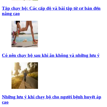
Tập chạy bộ: Các cấp độ và bài tập từ cơ bản đến
nâng cao
Có nên chạy bộ sau khi ăn không và những lưu ý
Những lưu ý khi chạy bộ cho người bệnh huyết áp
cao