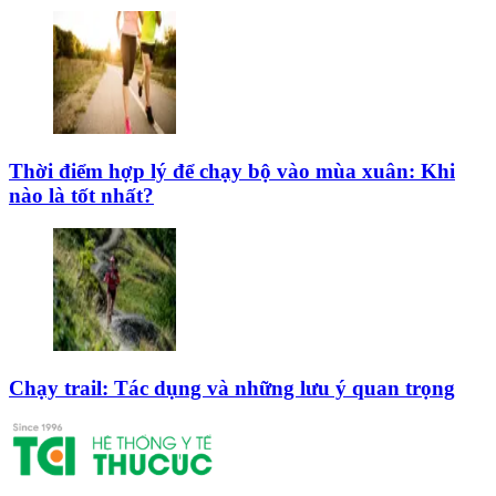
Thời điểm hợp lý để chạy bộ vào mùa xuân: Khi
nào là tốt nhất?
Chạy trail: Tác dụng và những lưu ý quan trọng