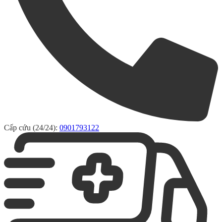
Cấp cứu (24/24):
0901793122