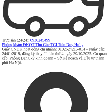
Trực sản (24/24):
0936245499
Phòng khám ĐKQT Thu Cúc TCI Trần Duy Hưng
Giấy CNĐK hoạt động chi nhánh: 0102624215-014 – Ngày cấp:
24/01/2019, đăng ký thay đổi lần thứ 4 ngày 29/10/2025. Cơ quan
cấp: Phòng Đăng ký kinh doanh – Sở Kế hoạch và Đầu tư thành
phố Hà Nội.