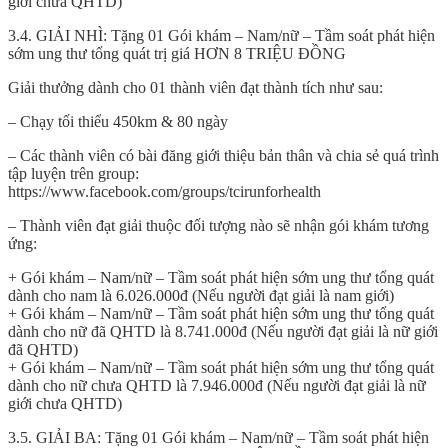
giới chưa QHTD)
3.4. GIẢI NHÌ: Tặng 01 Gói khám – Nam/nữ – Tầm soát phát hiện
sớm ung thư tổng quát trị giá HƠN 8 TRIỆU ĐỒNG
Giải thưởng dành cho 01 thành viên đạt thành tích như sau:
– Chạy tối thiểu 450km & 80 ngày
– Các thành viên có bài đăng giới thiệu bản thân và chia sẻ quá trình
tập luyện trên group:
https://www.facebook.com/groups/tcirunforhealth
– Thành viên đạt giải thuộc đối tượng nào sẽ nhận gói khám tương
ứng:
+ Gói khám – Nam/nữ – Tầm soát phát hiện sớm ung thư tổng quát
dành cho nam là 6.026.000đ (Nếu người đạt giải là nam giới)
+ Gói khám – Nam/nữ – Tầm soát phát hiện sớm ung thư tổng quát
dành cho nữ đã QHTD là 8.741.000đ (Nếu người đạt giải là nữ giới
đã QHTD)
+ Gói khám – Nam/nữ – Tầm soát phát hiện sớm ung thư tổng quát
dành cho nữ chưa QHTD là 7.946.000đ (Nếu người đạt giải là nữ
giới chưa QHTD)
3.5. GIẢI BA: Tặng 01 Gói khám – Nam/nữ – Tầm soát phát hiện