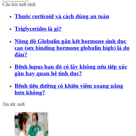
Câu hỏi mới nhất
Thuốc corticoid và cách dùng an toàn
Triglycerides là gì?
Nồng độ Globulin gắn kết hormone sinh dục
cao (sex binding hormone globulin high) là do
đâu?
Bệnh lupus ban đỏ có lây không nếu tiếp xúc
gần hay quan hệ tình dục?
Bệnh tiểu đường có khiến viêm xoang nặng
hơn không?
Tin tức mới