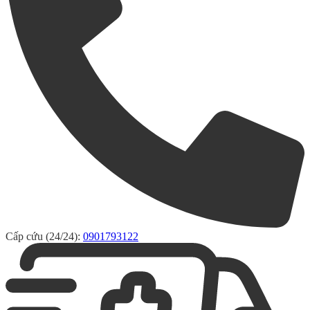
Cấp cứu (24/24):
0901793122