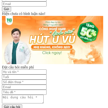
Gửi
Hiện chưa có bình luận nào!
Đặt câu hỏi miễn phí
Gửi câu hỏi