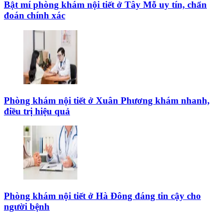
Bật mí phòng khám nội tiết ở Tây Mỗ uy tín, chẩn
đoán chính xác
Phòng khám nội tiết ở Xuân Phương khám nhanh,
điều trị hiệu quả
Phòng khám nội tiết ở Hà Đông đáng tin cậy cho
người bệnh