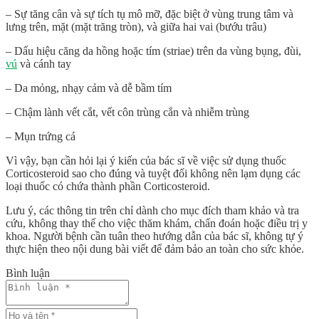
– Sự tăng cân và sự tích tụ mô mỡ, đặc biệt ở vùng trung tâm và
lưng trên, mặt (mặt trăng tròn), và giữa hai vai (bướu trâu)
– Dấu hiệu căng da hồng hoặc tím (striae) trên da vùng bụng, đùi,
vú
và cánh tay
– Da mỏng, nhạy cảm và dễ bầm tím
– Chậm lành vết cắt, vết côn trùng cắn và nhiễm trùng
– Mụn trứng cá
Vì vậy, bạn cần hỏi lại ý kiến của bác sĩ về việc sử dụng thuốc
Corticosteroid sao cho đúng và tuyệt đối không nên lạm dụng các
loại thuốc có chứa thành phần Corticosteroid.
Lưu ý, các thông tin trên chỉ dành cho mục đích tham khảo và tra
cứu, không thay thế cho việc thăm khám, chẩn đoán hoặc điều trị y
khoa. Người bệnh cần tuân theo hướng dẫn của bác sĩ, không tự ý
thực hiện theo nội dung bài viết để đảm bảo an toàn cho sức khỏe.
Bình luận