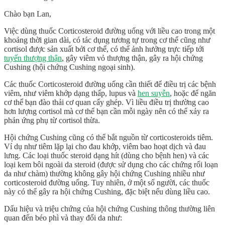
Chào bạn Lan,
Việc dùng thuốc Corticosteroid đường uống với liều cao trong một
khoảng thời gian dài, có tác dụng tương tự trong cơ thể cũng như
cortisol được sản xuất bởi cơ thể, có thể ảnh hưởng trực tiếp tới
tuyến thượng thận
, gây viêm vỏ thượng thận, gây ra hội chứng
Cushing (hội chứng Cushing ngoại sinh).
Các thuốc Corticosteroid đường uống cần thiết để điều trị các bệnh
viêm, như viêm khớp dạng thấp, lupus và
hen suyễn
, hoặc để ngăn
cơ thể bạn đào thải cơ quan cấy ghép. Vì liều điều trị thường cao
hơn lượng cortisol mà cơ thể bạn cần mỗi ngày nên có thể xảy ra
phản ứng phụ từ cortisol thừa.
Hội chứng Cushing cũng có thể bắt nguồn từ corticosteroids tiêm.
Ví dụ như tiêm lặp lại cho đau khớp, viêm bao hoạt dịch và đau
lưng. Các loại thuốc steroid dạng hít (dùng cho bệnh hen) và các
loại kem bôi ngoài da steroid (được sử dụng cho các chứng rối loạn
da như chàm) thường không gây hội chứng Cushing nhiều như
corticosteroid đường uống. Tuy nhiên, ở một số người, các thuốc
này có thể gây ra hội chứng Cushing, đặc biệt nếu dùng liều cao.
Dấu hiệu và triệu chứng của hội chứng Cushing thông thường liên
quan đến béo phì và thay đổi da như: