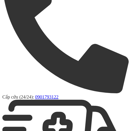
Cấp cứu (24/24):
0901793122