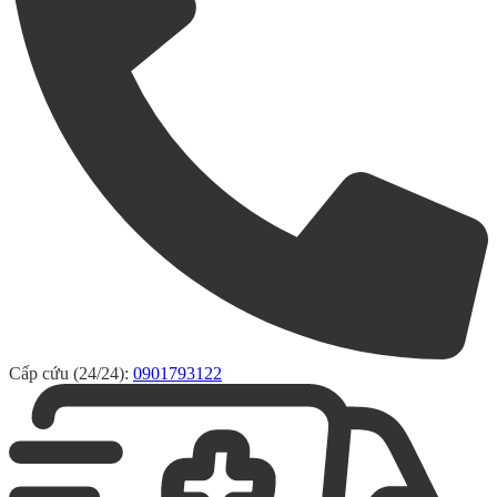
Cấp cứu (24/24):
0901793122