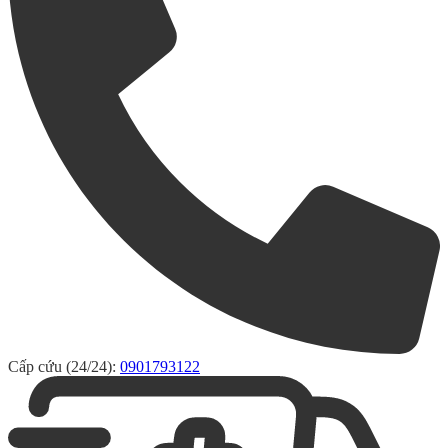
Cấp cứu (24/24):
0901793122