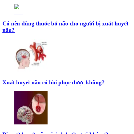
Có nên dùng thuốc bổ não cho người bị xuất huyết
não?
Xuất huyết não có hồi phục được không?