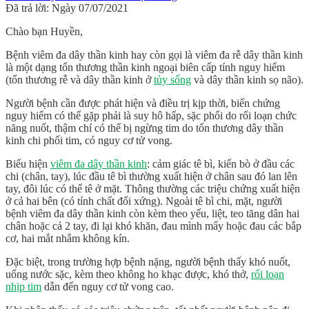
Đã trả lời: Ngày 07/07/2021
Chào bạn Huyền,
Bệnh viêm đa dây thần kinh hay còn gọi là viêm đa rễ dây thần kinh
là một dạng tổn thương thần kinh ngoại biên cấp tính nguy hiểm
(tổn thương rễ và dây thần kinh ở
tủy sống
và dây thần kinh sọ não).
Người bệnh cần được phát hiện và điều trị kịp thời, biến chứng
nguy hiểm có thể gặp phải là suy hô hấp, sặc phổi do rối loạn chức
năng nuốt, thậm chí có thể bị ngừng tim do tổn thương dây thần
kinh chi phối tim, có nguy cơ tử vong.
Biểu hiện
viêm đa dây thần kinh
:
cảm giác tê bì, kiến bò ở đầu các
chi (chân, tay), lúc đầu tê bì thường xuất hiện ở chân sau đó lan lên
tay, đôi lúc có thể tê ở mặt. Thông thường các triệu chứng xuất hiện
ở cả hai bên (có tính chất đối xứng). Ngoài tê bì chi, mặt, người
bệnh viêm đa dây thần kinh còn kèm theo yếu, liệt, teo tăng dân hai
chân hoặc cả 2 tay, đi lại khó khăn, đau mình mẩy hoặc đau các bắp
cơ, hai mắt nhắm không kín.
Đặc biệt, trong trường hợp bệnh nặng, người bệnh thấy khó nuốt,
uống nước sặc, kèm theo không ho khạc được, khó thở,
rối loạn
nhịp tim
dẫn đến nguy cơ tử vong cao.