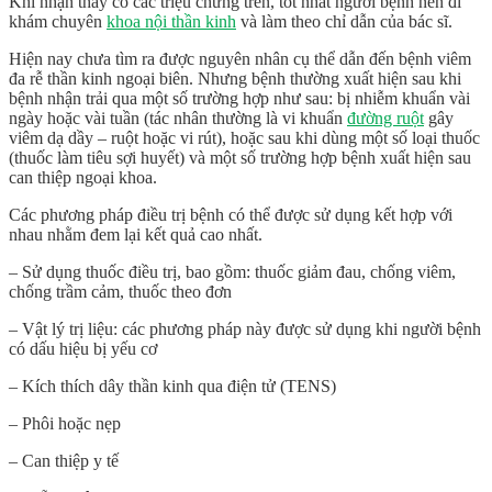
Khi nhận thấy có các triệu chứng trên, tốt nhất người bệnh nên đi
khám chuyên
khoa nội thần kinh
và làm theo chỉ dẫn của bác sĩ.
Hiện nay chưa tìm ra được nguyên nhân cụ thể dẫn đến bệnh viêm
đa rễ thần kinh ngoại biên. Nhưng bệnh thường xuất hiện sau khi
bệnh nhận trải qua một số trường hợp như sau: bị nhiễm khuẩn vài
ngày hoặc vài tuần (tác nhân thường là vi khuẩn
đường ruột
gây
viêm dạ dầy – ruột hoặc vi rút), hoặc sau khi dùng một số loại thuốc
(thuốc làm tiêu sợi huyết) và một số trường hợp bệnh xuất hiện sau
can thiệp ngoại khoa.
Các phương pháp điều trị bệnh có thể được sử dụng kết hợp với
nhau nhằm đem lại kết quả cao nhất.
– Sử dụng thuốc điều trị, bao gồm: thuốc giảm đau, chống viêm,
chống trầm cảm, thuốc theo đơn
– Vật lý trị liệu: các phương pháp này được sử dụng khi người bệnh
có dấu hiệu bị yếu cơ
– Kích thích dây thần kinh qua điện tử (TENS)
– Phôi hoặc nẹp
– Can thiệp y tế