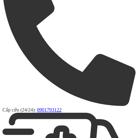
Cấp cứu (24/24):
0901793122