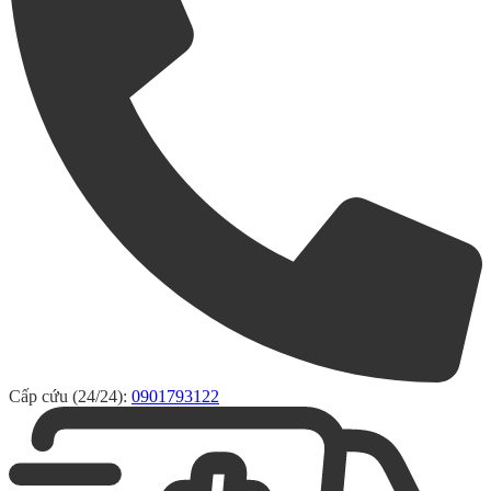
Cấp cứu (24/24):
0901793122