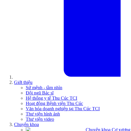
Giới thiệu
Sứ mệnh - tầm nhìn
Đội ngũ Bác sĩ
Hệ thống y tế Thu Cúc TCI
Hoạt động Bệnh viện Thu Cúc
Văn hóa doanh nghiệp tại Thu Cúc TCI
Thư viện hình ảnh
Thư viện video
Chuyên khoa
Chuyên khoa Cơ xương