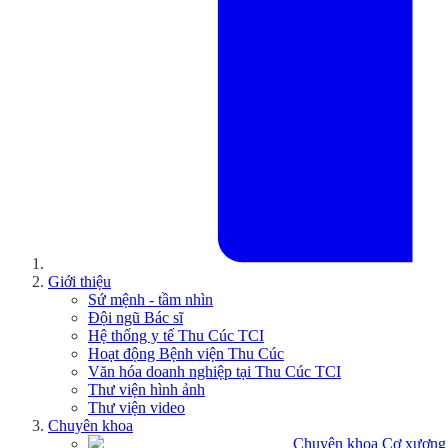
Giới thiệu
Sứ mệnh - tầm nhìn
Đội ngũ Bác sĩ
Hệ thống y tế Thu Cúc TCI
Hoạt động Bệnh viện Thu Cúc
Văn hóa doanh nghiệp tại Thu Cúc TCI
Thư viện hình ảnh
Thư viện video
Chuyên khoa
Chuyên khoa Cơ xương