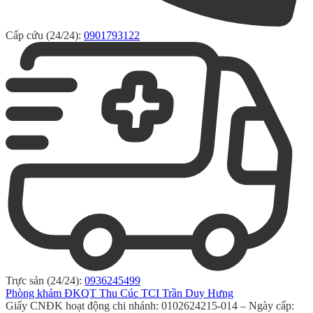
Cấp cứu (24/24):
0901793122
Trực sản (24/24):
0936245499
Phòng khám ĐKQT Thu Cúc TCI Trần Duy Hưng
Giấy CNĐK hoạt động chi nhánh: 0102624215-014 – Ngày cấp: