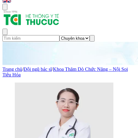
Trang chủ
/
Đội ngũ bác sĩ
/
Khoa Thăm Dò Chức Năng – Nội Soi
Tiêu Hóa