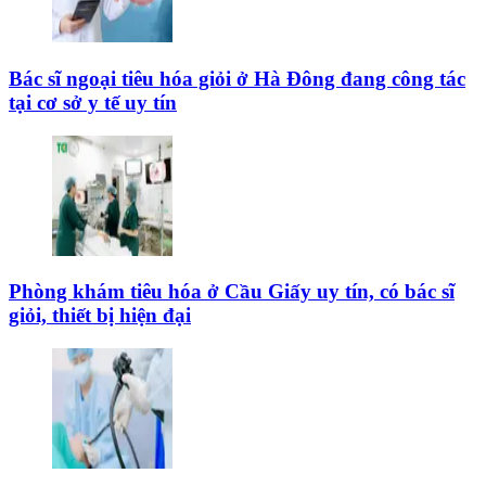
Bác sĩ ngoại tiêu hóa giỏi ở Hà Đông đang công tác
tại cơ sở y tế uy tín
Phòng khám tiêu hóa ở Cầu Giấy uy tín, có bác sĩ
giỏi, thiết bị hiện đại