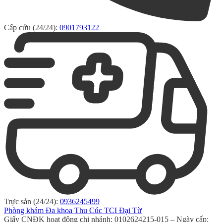
Cấp cứu (24/24):
0901793122
Trực sản (24/24):
0936245499
Phòng khám Đa khoa Thu Cúc TCI Đại Từ
Giấy CNĐK hoạt động chi nhánh: 0102624215-015 – Ngày cấp: