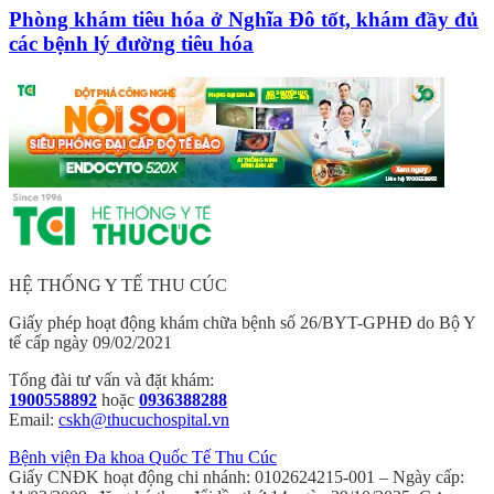
Phòng khám tiêu hóa ở Nghĩa Đô tốt, khám đầy đủ
các bệnh lý đường tiêu hóa
HỆ THỐNG Y TẾ THU CÚC
Giấy phép hoạt động khám chữa bệnh số 26/BYT-GPHĐ do Bộ Y
tế cấp ngày 09/02/2021
Tổng đài tư vấn và đặt khám:
1900558892
hoặc
0936388288
Email:
cskh@thucuchospital.vn
Bệnh viện Đa khoa Quốc Tế Thu Cúc
Giấy CNĐK hoạt động chi nhánh: 0102624215-001 – Ngày cấp: