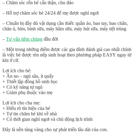
– Chăm sóc rốn bé cẩn thận, chu đáo
– Hỗ trợ chăm sóc bé 24/24 để mẹ được nghỉ ngơi
– Chuẩn bị đầy đủ vật dụng cần thiết: quần áo, bao tay, bao chân,
chăn ủ, bỉm, bình sữa, máy hâm sữa, máy hút sữa, máy tiệt trùng
–
Tư vấn tiêm chủng
đầu đời
–
Một trong những điểm được các gia đình đánh giá cao nhất chính
là việc bé được rèn nếp sinh hoạt theo phương pháp EASY ngay từ
khi ở cữ.
Lợi ích cho bé:
+ Ăn no – ngủ sâu, ít quấy
+ Thiết lập đồng hồ sinh học
+ Có kỹ năng tự ngủ
+ Giảm phụ thuộc vào mẹ
Lợi ích cho cha mẹ:
+ Hiểu rõ tín hiệu của bé
+ Tự tin chăm bé khi về nhà
+ Có thời gian nghỉ ngơi và chủ động lịch trình
Đây là nền tảng vàng cho sự phát triển lâu dài của con.