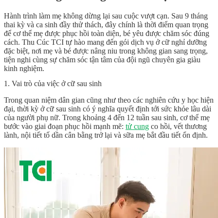
Hành trình làm mẹ không dừng lại sau cuộc vượt cạn. Sau 9 tháng
thai kỳ và ca sinh đầy thử thách, đây chính là thời điểm quan trọng
để cơ thể mẹ được phục hồi toàn diện, bé yêu được chăm sóc đúng
cách. Thu Cúc TCI tự hào mang đến gói dịch vụ ở cữ nghỉ dưỡng
đặc biệt, nơi mẹ và bé được nâng niu trong không gian sang trọng,
tiện nghi cùng sự chăm sóc tận tâm của đội ngũ chuyên gia giàu
kinh nghiệm.
1. Vai trò của việc ở cữ sau sinh
Trong quan niệm dân gian cũng như theo các nghiên cứu y học hiện
đại, thời kỳ ở cữ sau sinh có ý nghĩa quyết định tới sức khỏe lâu dài
của người phụ nữ. Trong khoảng 4 đến 12 tuần sau sinh, cơ thể mẹ
bước vào giai đoạn phục hồi mạnh mẽ:
tử cung
co hồi, vết thương
lành, nội tiết tố dần cân bằng trở lại và sữa mẹ bắt đầu tiết ổn định.