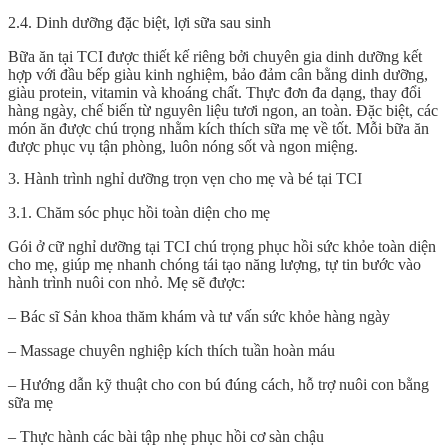
2.4. Dinh dưỡng đặc biệt, lợi sữa sau sinh
Bữa ăn tại TCI được thiết kế riêng bởi chuyên gia dinh dưỡng kết
hợp với đầu bếp giàu kinh nghiệm, bảo đảm cân bằng dinh dưỡng,
giàu protein, vitamin và khoáng chất. Thực đơn đa dạng, thay đổi
hàng ngày, chế biến từ nguyên liệu tươi ngon, an toàn. Đặc biệt, các
món ăn được chú trọng nhằm kích thích sữa mẹ về tốt. Mỗi bữa ăn
được phục vụ tận phòng, luôn nóng sốt và ngon miệng.
3. Hành trình nghỉ dưỡng trọn vẹn cho mẹ và bé tại TCI
3.1. Chăm sóc phục hồi toàn diện cho mẹ
Gói ở cữ nghỉ dưỡng tại TCI chú trọng phục hồi sức khỏe toàn diện
cho mẹ, giúp mẹ nhanh chóng tái tạo năng lượng, tự tin bước vào
hành trình nuôi con nhỏ. Mẹ sẽ được:
– Bác sĩ Sản khoa thăm khám và tư vấn sức khỏe hàng ngày
– Massage chuyên nghiệp kích thích tuần hoàn máu
– Hướng dẫn kỹ thuật cho con bú đúng cách, hỗ trợ nuôi con bằng
sữa mẹ
– Thực hành các bài tập nhẹ phục hồi cơ sàn chậu