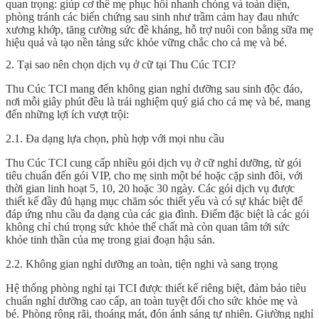
quan trọng: giúp cơ thể mẹ phục hồi nhanh chóng và toàn diện,
phòng tránh các biến chứng sau sinh như trầm cảm hay đau nhức
xương khớp, tăng cường sức đề kháng, hỗ trợ nuôi con bằng sữa mẹ
hiệu quả và tạo nền tảng sức khỏe vững chắc cho cả mẹ và bé.
2. Tại sao nên chọn dịch vụ ở cữ tại Thu Cúc TCI?
Thu Cúc TCI mang đến không gian nghỉ dưỡng sau sinh độc đáo,
nơi mỗi giây phút đều là trải nghiệm quý giá cho cả mẹ và bé, mang
đến những lợi ích vượt trội:
2.1. Đa dạng lựa chọn, phù hợp với mọi nhu cầu
Thu Cúc TCI cung cấp nhiều gói dịch vụ ở cữ nghỉ dưỡng, từ gói
tiêu chuẩn đến gói VIP, cho mẹ sinh một bé hoặc cặp sinh đôi, với
thời gian linh hoạt 5, 10, 20 hoặc 30 ngày. Các gói dịch vụ được
thiết kế đầy đủ hạng mục chăm sóc thiết yếu và có sự khác biệt để
đáp ứng nhu cầu đa dạng của các gia đình. Điểm đặc biệt là các gói
không chỉ chú trọng sức khỏe thể chất mà còn quan tâm tới sức
khỏe tinh thần của mẹ trong giai đoạn hậu sản.
2.2. Không gian nghỉ dưỡng an toàn, tiện nghi và sang trọng
Hệ thống phòng nghỉ tại TCI được thiết kế riêng biệt, đảm bảo tiêu
chuẩn nghỉ dưỡng cao cấp, an toàn tuyệt đối cho sức khỏe mẹ và
bé. Phòng rộng rãi, thoáng mát, đón ánh sáng tự nhiên. Giường nghỉ