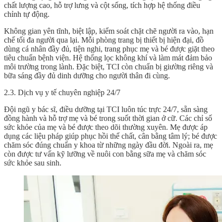
chất lượng cao, hỗ trợ lưng và cột sống, tích hợp hệ thống điều
chỉnh tự động.
Không gian yên tĩnh, biệt lập, kiểm soát chặt chẽ người ra vào, hạn
chế tối đa người qua lại. Mỗi phòng trang bị thiết bị hiện đại, đồ
dùng cá nhân đầy đủ, tiện nghi, trang phục mẹ và bé được giặt theo
tiêu chuẩn bệnh viện. Hệ thống lọc không khí và làm mát đảm bảo
môi trường trong lành. Đặc biệt, TCI còn chuẩn bị giường riêng và
bữa sáng đầy đủ dinh dưỡng cho người thân đi cùng.
2.3. Dịch vụ y tế chuyên nghiệp 24/7
Đội ngũ y bác sĩ, điều dưỡng tại TCI luôn túc trực 24/7, sẵn sàng
đồng hành và hỗ trợ mẹ và bé trong suốt thời gian ở cữ. Các chỉ số
sức khỏe của mẹ và bé được theo dõi thường xuyên. Mẹ được áp
dụng các liệu pháp giúp phục hồi thể chất, cân bằng tâm lý; bé được
chăm sóc đúng chuẩn y khoa từ những ngày đầu đời. Ngoài ra, mẹ
còn được tư vấn kỹ lưỡng về nuôi con bằng sữa mẹ và chăm sóc
sức khỏe sau sinh.