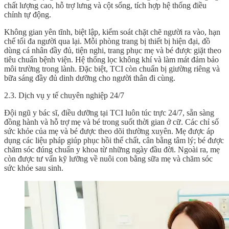
chất lượng cao, hỗ trợ lưng và cột sống, tích hợp hệ thống điều
chỉnh tự động.
Không gian yên tĩnh, biệt lập, kiểm soát chặt chẽ người ra vào, hạn
chế tối đa người qua lại. Mỗi phòng trang bị thiết bị hiện đại, đồ
dùng cá nhân đầy đủ, tiện nghi, trang phục mẹ và bé được giặt theo
tiêu chuẩn bệnh viện. Hệ thống lọc không khí và làm mát đảm bảo
môi trường trong lành. Đặc biệt, TCI còn chuẩn bị giường riêng và
bữa sáng đầy đủ dinh dưỡng cho người thân đi cùng.
2.3. Dịch vụ y tế chuyên nghiệp 24/7
Đội ngũ y bác sĩ, điều dưỡng tại TCI luôn túc trực 24/7, sẵn sàng
đồng hành và hỗ trợ mẹ và bé trong suốt thời gian ở cữ. Các chỉ số
sức khỏe của mẹ và bé được theo dõi thường xuyên. Mẹ được áp
dụng các liệu pháp giúp phục hồi thể chất, cân bằng tâm lý; bé được
chăm sóc đúng chuẩn y khoa từ những ngày đầu đời. Ngoài ra, mẹ
còn được tư vấn kỹ lưỡng về nuôi con bằng sữa mẹ và chăm sóc
sức khỏe sau sinh.