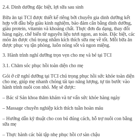
2.4. Dinh dưỡng đặc biệt, lợi sữa sau sinh
Bữa ăn tại TCI được thiết kế riêng bởi chuyên gia dinh dưỡng kết
hợp với đầu bếp giàu kinh nghiệm, bảo đảm cân bằng dinh dưỡng,
giàu protein, vitamin và khoáng chất. Thực đơn đa dạng, thay đổi
hàng ngày, chế biến từ nguyên liệu tươi ngon, an toàn. Đặc biệt, các
món ăn được chú trọng nhằm kích thích sữa mẹ về tốt. Mỗi bữa ăn
được phục vụ tận phòng, luôn nóng sốt và ngon miệng.
3. Hành trình nghỉ dưỡng trọn vẹn cho mẹ và bé tại TCI
3.1. Chăm sóc phục hồi toàn diện cho mẹ
Gói ở cữ nghỉ dưỡng tại TCI chú trọng phục hồi sức khỏe toàn diện
cho mẹ, giúp mẹ nhanh chóng tái tạo năng lượng, tự tin bước vào
hành trình nuôi con nhỏ. Mẹ sẽ được:
– Bác sĩ Sản khoa thăm khám và tư vấn sức khỏe hàng ngày
– Massage chuyên nghiệp kích thích tuần hoàn máu
– Hướng dẫn kỹ thuật cho con bú đúng cách, hỗ trợ nuôi con bằng
sữa mẹ
– Thực hành các bài tập nhẹ phục hồi cơ sàn chậu