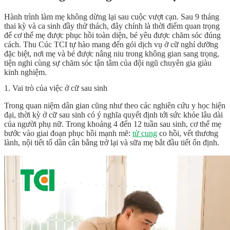
Hành trình làm mẹ không dừng lại sau cuộc vượt cạn. Sau 9 tháng
thai kỳ và ca sinh đầy thử thách, đây chính là thời điểm quan trọng
để cơ thể mẹ được phục hồi toàn diện, bé yêu được chăm sóc đúng
cách. Thu Cúc TCI tự hào mang đến gói dịch vụ ở cữ nghỉ dưỡng
đặc biệt, nơi mẹ và bé được nâng niu trong không gian sang trọng,
tiện nghi cùng sự chăm sóc tận tâm của đội ngũ chuyên gia giàu
kinh nghiệm.
1. Vai trò của việc ở cữ sau sinh
Trong quan niệm dân gian cũng như theo các nghiên cứu y học hiện
đại, thời kỳ ở cữ sau sinh có ý nghĩa quyết định tới sức khỏe lâu dài
của người phụ nữ. Trong khoảng 4 đến 12 tuần sau sinh, cơ thể mẹ
bước vào giai đoạn phục hồi mạnh mẽ:
tử cung
co hồi, vết thương
lành, nội tiết tố dần cân bằng trở lại và sữa mẹ bắt đầu tiết ổn định.