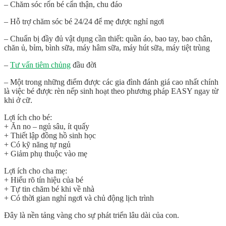
– Chăm sóc rốn bé cẩn thận, chu đáo
– Hỗ trợ chăm sóc bé 24/24 để mẹ được nghỉ ngơi
– Chuẩn bị đầy đủ vật dụng cần thiết: quần áo, bao tay, bao chân,
chăn ủ, bỉm, bình sữa, máy hâm sữa, máy hút sữa, máy tiệt trùng
–
Tư vấn tiêm chủng
đầu đời
–
Một trong những điểm được các gia đình đánh giá cao nhất chính
là việc bé được rèn nếp sinh hoạt theo phương pháp EASY ngay từ
khi ở cữ.
Lợi ích cho bé:
+ Ăn no – ngủ sâu, ít quấy
+ Thiết lập đồng hồ sinh học
+ Có kỹ năng tự ngủ
+ Giảm phụ thuộc vào mẹ
Lợi ích cho cha mẹ:
+ Hiểu rõ tín hiệu của bé
+ Tự tin chăm bé khi về nhà
+ Có thời gian nghỉ ngơi và chủ động lịch trình
Đây là nền tảng vàng cho sự phát triển lâu dài của con.