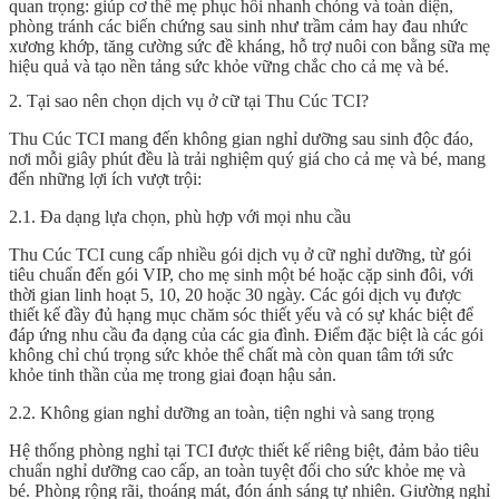
quan trọng: giúp cơ thể mẹ phục hồi nhanh chóng và toàn diện,
phòng tránh các biến chứng sau sinh như trầm cảm hay đau nhức
xương khớp, tăng cường sức đề kháng, hỗ trợ nuôi con bằng sữa mẹ
hiệu quả và tạo nền tảng sức khỏe vững chắc cho cả mẹ và bé.
2. Tại sao nên chọn dịch vụ ở cữ tại Thu Cúc TCI?
Thu Cúc TCI mang đến không gian nghỉ dưỡng sau sinh độc đáo,
nơi mỗi giây phút đều là trải nghiệm quý giá cho cả mẹ và bé, mang
đến những lợi ích vượt trội:
2.1. Đa dạng lựa chọn, phù hợp với mọi nhu cầu
Thu Cúc TCI cung cấp nhiều gói dịch vụ ở cữ nghỉ dưỡng, từ gói
tiêu chuẩn đến gói VIP, cho mẹ sinh một bé hoặc cặp sinh đôi, với
thời gian linh hoạt 5, 10, 20 hoặc 30 ngày. Các gói dịch vụ được
thiết kế đầy đủ hạng mục chăm sóc thiết yếu và có sự khác biệt để
đáp ứng nhu cầu đa dạng của các gia đình. Điểm đặc biệt là các gói
không chỉ chú trọng sức khỏe thể chất mà còn quan tâm tới sức
khỏe tinh thần của mẹ trong giai đoạn hậu sản.
2.2. Không gian nghỉ dưỡng an toàn, tiện nghi và sang trọng
Hệ thống phòng nghỉ tại TCI được thiết kế riêng biệt, đảm bảo tiêu
chuẩn nghỉ dưỡng cao cấp, an toàn tuyệt đối cho sức khỏe mẹ và
bé. Phòng rộng rãi, thoáng mát, đón ánh sáng tự nhiên. Giường nghỉ